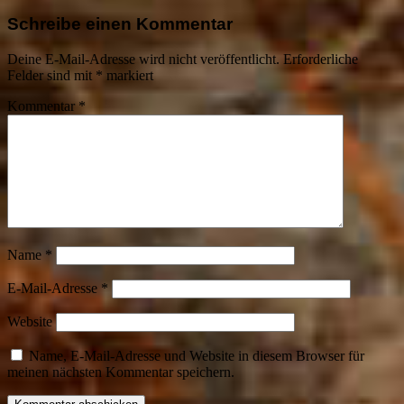
Schreibe einen Kommentar
Deine E-Mail-Adresse wird nicht veröffentlicht.
Erforderliche
Felder sind mit
*
markiert
Kommentar
*
Name
*
E-Mail-Adresse
*
Website
Name, E-Mail-Adresse und Website in diesem Browser für
meinen nächsten Kommentar speichern.