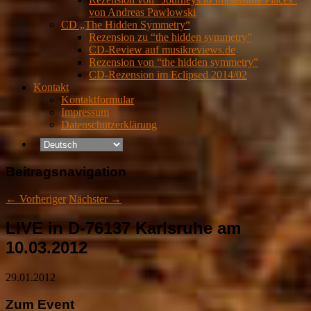
von Andreas Pawlowski
CD „The Hidden Symmetry“
Rezension zu “the hidden symmetry”
CD-Review auf musikreviews.de
Rezension von “the hidden symmetry”
CD-Rezension im Eclipsed 2014/02
Kontakt
Kontaktformular
Impressum
Datenschutzerklärung
Beitragsnavigation
←
Vorheriger
Nächster
→
LIVE in D-76137 Karlsruhe am
10.03.2012
29.01.2012
Zum Event