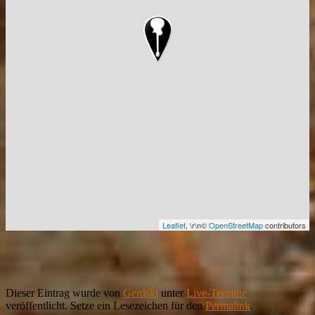
Leaflet
, \r\n©
OpenStreetMap
contributors
Dieser Eintrag wurde von
Gerdski
unter
Live-Termine
veröffentlicht. Setze ein Lesezeichen für den
Permalink
.