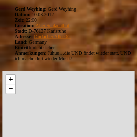
Gerd Weyhing:
Gerd Weyhing
Datum:
10.03.2012
Zeit:
22:00
Location:
Alter Schlachthof
Stadt:
D-76137 Karlsruhe
Adresse:
Durlacher Allee 62
Land:
Germany
Eintritt:
nicht sicher
Anmerkungen:
Juhuu…die UND findet wieder statt, UND
ich mache dort wieder Musik!
+
−