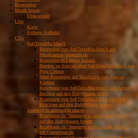
Biographie
Musik hören
Diskografie
Live
Karte
Frühere Auftritte
CDs
SubTerraMachIneA
Rezension von SubTerraMachIneA auf
Musikzirkus-Magazin.de
Rezension in Lingua Italiana
Review en francais über SubTerraMachIneA von
Prog Censor
Mini-Rezension auf Bandcamp von Marcus
Kästner
Rezension von SubTerraMachIneA von Achim
Breiling auf den Babyblauen Seiten
Rezension von SubTerraMachIneA von Nik
Brückner auf den Babyblauen Seiten
Journeys to impossible places
Rezension zu “Journeys to impossible Places”
auf den Babyblauen Seiten
Rezension zu “Journeys to impossible Places”
auf Gaesteliste.de
Rezension von “Journeys to Impossible Places”