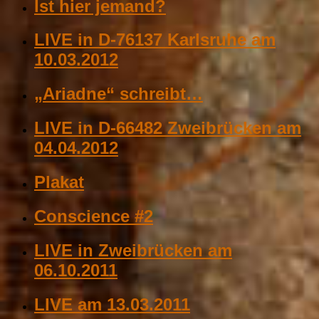
Ist hier jemand?
LIVE in D-76137 Karlsruhe am
10.03.2012
„Ariadne“ schreibt…
LIVE in D-66482 Zweibrücken am
04.04.2012
Plakat
Conscience #2
LIVE in Zweibrücken am
06.10.2011
LIVE am 13.03.2011