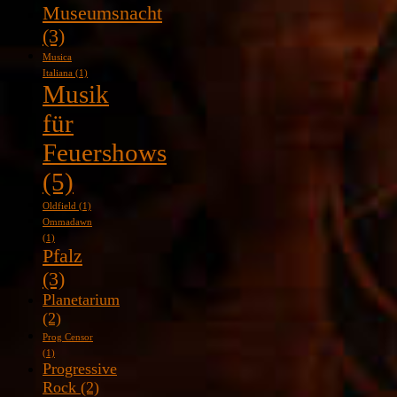
Museumsnacht
(3)
Musica
Italiana
(1)
Musik
für
Feuershows
(5)
Oldfield
(1)
Ommadawn
(1)
Pfalz
(3)
Planetarium
(2)
Prog Censor
(1)
Progressive
Rock
(2)