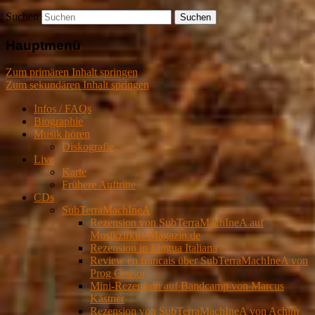
Suchen
Hauptmenü
Zum primären Inhalt springen
Zum sekundären Inhalt springen
Infos / FAQs
Biographie
Musik hören
Diskografie
Live
Karte
Frühere Auftritte
CDs
SubTerraMachIneA
Rezension von SubTerraMachIneA auf
Musikzirkus-Magazin.de
Rezension in Lingua Italiana
Review en francais über SubTerraMachIneA von
Prog Censor
Mini-Rezension auf Bandcamp von Marcus
Kästner
Rezension von SubTerraMachIneA von Achim