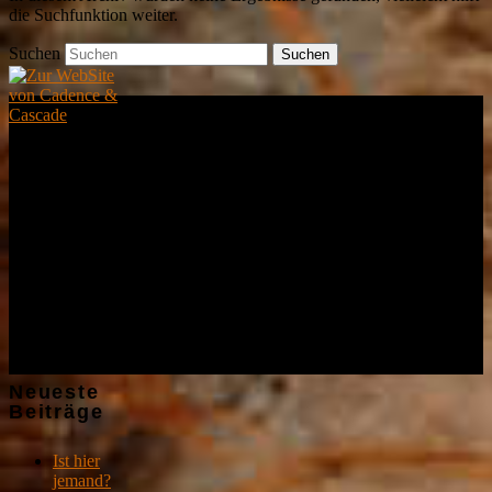
die Suchfunktion weiter.
Suchen
Demnächst
Live
Kein Auftritt
geplant :-(
Neueste
Beiträge
Ist hier
jemand?