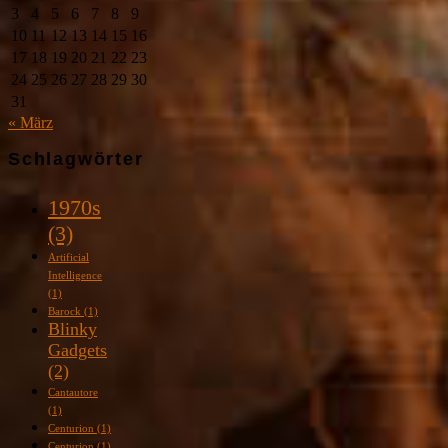
3
4
5
6
7
8
9
10
11
12
13
14
15
16
17
18
19
20
21
22
23
24
25
26
27
28
29
30
31
« März
Schlagwörter
1970s
(3)
Artificial
Intelligence
(1)
Barock
(1)
Blinky
Gadgets
(2)
Cantautore
(1)
Centurion
(1)
Centurion
(1)