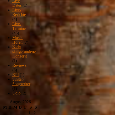
Live
Dates
(1)
Live-
Berichte
(4)
Live-
Termine
(45)
Musik
Hören
(7)
Nicht
stattgefundene
Konzerte
(1)
Reviews
(5)
RPI
(1)
Singer-
Songwriter
(1)
Udio
(2)
August 2026
M
D
M
D
F
S
S
1
2