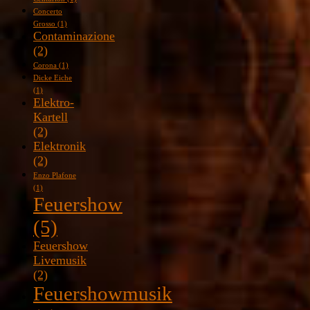
Concerto
Grosso
(1)
Contaminazione
(2)
Corona
(1)
Dicke Eiche
(1)
Elektro-
Kartell
(2)
Elektronik
(2)
Enzo Plafone
(1)
Feuershow
(5)
Feuershow
Livemusik
(2)
Feuershowmusik