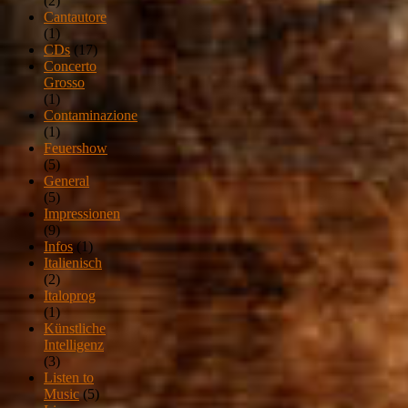
(2)
Cantautore
(1)
CDs
(17)
Concerto
Grosso
(1)
Contaminazione
(1)
Feuershow
(5)
General
(5)
Impressionen
(9)
Infos
(1)
Italienisch
(2)
Italoprog
(1)
Künstliche
Intelligenz
(3)
Listen to
Music
(5)