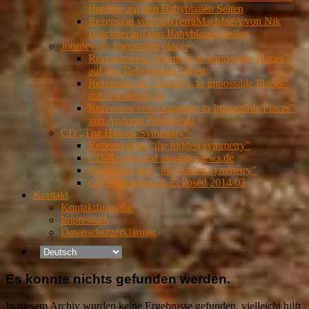
Breiling auf den Babyblauen Seiten
Rezension von SubTerraMachIneA von Nik
Brückner auf den Babyblauen Seiten
Journeys to impossible places
Rezension zu “Journeys to impossible Places”
auf den Babyblauen Seiten
Rezension zu “Journeys to impossible Places”
auf Gaesteliste.de
Rezension von “Journeys to Impossible Places”
von Andreas Pawlowski
CD „The Hidden Symmetry“
Rezension zu “the hidden symmetry”
CD-Review auf musikreviews.de
Rezension von “the hidden symmetry”
CD-Rezension im Eclipsed 2014/02
Kontakt
Kontaktformular
Impressum
Datenschutzerklärung
Es konnte nichts gefunden werden.
In diesem Archiv wurden keine Ergebnisse gefunden, vielleicht hilft