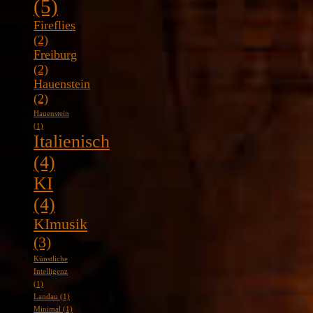
(5)
Fireflies
(2)
Freiburg
(2)
Hauenstein
(2)
Hauenstein
(1)
Italienisch
(4)
KI
(4)
KImusik
(3)
Künstliche
Intelligenz
(1)
Landau
(1)
Minimal
(1)