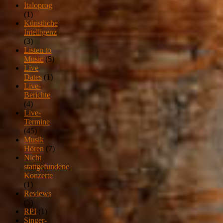
Italoprog
(1)
Künstliche
Intelligenz
(3)
Listen to
Music
(5)
Live
Dates
(1)
Live-
Berichte
(4)
Live-
Termine
(45)
Musik
Hören
(7)
Nicht
stattgefundene
Konzerte
(1)
Reviews
(5)
RPI
(1)
Singer-