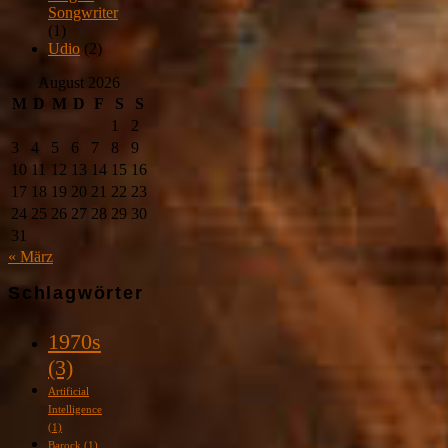
Songwriter
(1)
Udio
(2)
August 2026
M
D
M
D
F
S
S
1
2
3
4
5
6
7
8
9
10
11
12
13
14
15
16
17
18
19
20
21
22
23
24
25
26
27
28
29
30
31
« März
Schlagwörter
1970s
(3)
Artificial
Intelligence
(1)
Barock
(1)