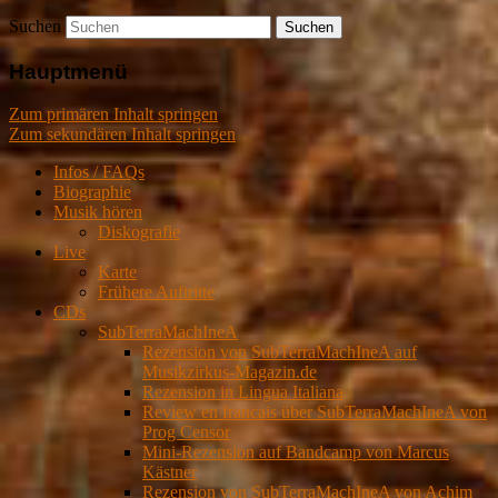
Suchen
Hauptmenü
Zum primären Inhalt springen
Zum sekundären Inhalt springen
Infos / FAQs
Biographie
Musik hören
Diskografie
Live
Karte
Frühere Auftritte
CDs
SubTerraMachIneA
Rezension von SubTerraMachIneA auf
Musikzirkus-Magazin.de
Rezension in Lingua Italiana
Review en francais über SubTerraMachIneA von
Prog Censor
Mini-Rezension auf Bandcamp von Marcus
Kästner
Rezension von SubTerraMachIneA von Achim