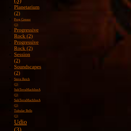
(3)
Planetarium
(2)
Prog Censor
(1)
Progressive
Rock
(2)
Progressive
Rock
(2)
Session
(2)
Soundscapes
(2)
Steve Reich
(1)
SubTerraMachIneA
(1)
SubTerraMachIneA
(1)
Tubular Bells
(1)
Udio
(3)