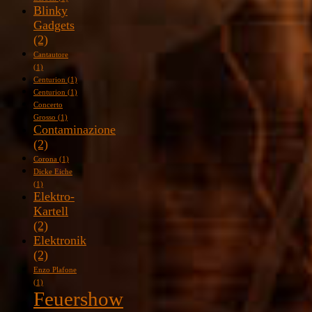
Blinky
Gadgets
(2)
Cantautore
(1)
Centurion
(1)
Centurion
(1)
Concerto
Grosso
(1)
Contaminazione
(2)
Corona
(1)
Dicke Eiche
(1)
Elektro-
Kartell
(2)
Elektronik
(2)
Enzo Plafone
(1)
Feuershow