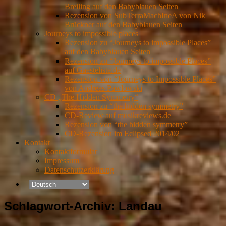
Breiling auf den Babyblauen Seiten
Rezension von SubTerraMachIneA von Nik
Brückner auf den Babyblauen Seiten
Journeys to impossible places
Rezension zu “Journeys to impossible Places”
auf den Babyblauen Seiten
Rezension zu “Journeys to impossible Places”
auf Gaesteliste.de
Rezension von “Journeys to Impossible Places”
von Andreas Pawlowski
CD „The Hidden Symmetry“
Rezension zu “the hidden symmetry”
CD-Review auf musikreviews.de
Rezension von “the hidden symmetry”
CD-Rezension im Eclipsed 2014/02
Kontakt
Kontaktformular
Impressum
Datenschutzerklärung
Schlagwort-Archiv:
Landau