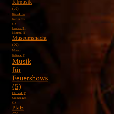
KImusik
(3)
Künstliche
Intelligenz
(1)
Landau
(1)
Minimal
(1)
Museumsnacht
(3)
Musica
Italiana
(1)
Musik
für
Feuershows
(5)
Oldfield
(1)
Ommadawn
(1)
Pfalz