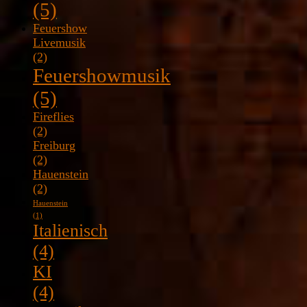
(5)
Feuershow
Livemusik
(2)
Feuershowmusik
(5)
Fireflies
(2)
Freiburg
(2)
Hauenstein
(2)
Hauenstein
(1)
Italienisch
(4)
KI
(4)