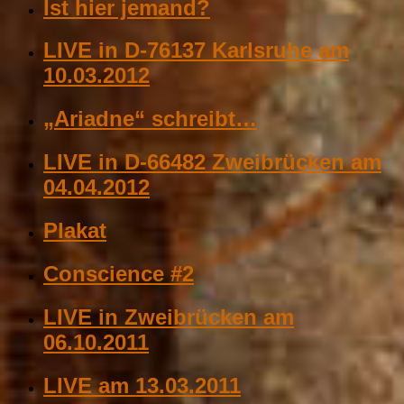
Ist hier jemand?
LIVE in D-76137 Karlsruhe am
10.03.2012
„Ariadne“ schreibt…
LIVE in D-66482 Zweibrücken am
04.04.2012
Plakat
Conscience #2
LIVE in Zweibrücken am
06.10.2011
LIVE am 13.03.2011