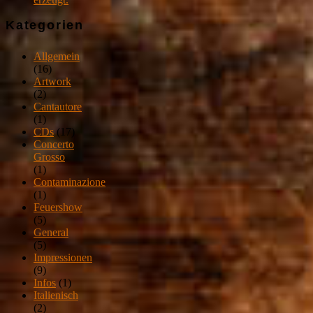
Kategorien
Allgemein
(16)
Artwork
(2)
Cantautore
(1)
CDs
(17)
Concerto
Grosso
(1)
Contaminazione
(1)
Feuershow
(5)
General
(5)
Impressionen
(9)
Infos
(1)
Italienisch
(2)