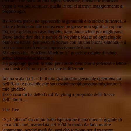
Occam” che porta ad una rapida selezione, quella che indirizza
verso la via più semplice, quella in cui ci si trova maggiormente a
proprio agio.
Il disco mi piace, ho apprezzato la genuinità e lo sforzo di ricerca, e
il fare riferimento alle conoscenze pregresse non significa copiare
ma, ed è questo un caso limpido, trarre indicazioni per migliorarsi.
Devo anche dire che le parole di Weyhing legate ad ogni singolo
brano mi hanno permesso di trovare con lui una buona sintonia, e il
suo racconto è diventato improvvisamente il mio.
Ma credo che “SubTerraMachIneA” potrebbe colpire d’istinto,
senza alcuna delucidazione.
Lo propongo quindi in toto, per condividere con il potenziale lettore
una musica che non può lasciare indifferente.
In una scala da 1 a 10, il mio gradimento personale determina un
bell’8, ma è possibile che successivi ascolti possano migliorare il
mio giudizio.
Ecco cosa mi ha detto Gerd Weyhing a proposito delle tracce
dell’album…
The Tree
<<„L’albero“ da cui ho tratto ispirazione è una quercia gigante di
circa 300 anni, martoriata nel 1994 in modo da farla morire
lentamente, perché metà dei vasi che servono per il trasporto