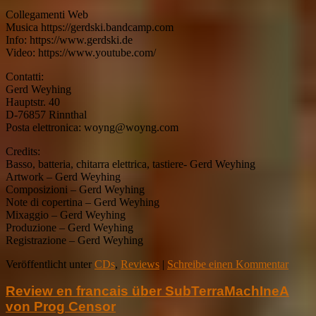
Collegamenti Web
Musica https://gerdski.bandcamp.com
Info: https://www.gerdski.de
Video: https://www.youtube.com/
Contatti:
Gerd Weyhing
Hauptstr. 40
D-76857 Rinnthal
Posta elettronica: woyng@woyng.com
Credits:
Basso, batteria, chitarra elettrica, tastiere- Gerd Weyhing
Artwork – Gerd Weyhing
Composizioni – Gerd Weyhing
Note di copertina – Gerd Weyhing
Mixaggio – Gerd Weyhing
Produzione – Gerd Weyhing
Registrazione – Gerd Weyhing
Veröffentlicht unter
CDs
,
Reviews
|
Schreibe einen Kommentar
Review en francais über SubTerraMachIneA
von Prog Censor