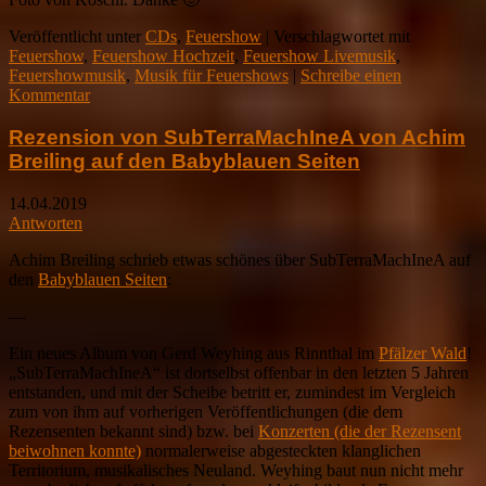
Veröffentlicht unter
CDs
,
Feuershow
|
Verschlagwortet mit
Feuershow
,
Feuershow Hochzeit
,
Feuershow Livemusik
,
Feuershowmusik
,
Musik für Feuershows
|
Schreibe einen
Kommentar
Rezension von SubTerraMachIneA von Achim
Breiling auf den Babyblauen Seiten
14.04.2019
Antworten
Achim Breiling schrieb etwas schönes über SubTerraMachIneA auf
den
Babyblauen Seiten
:
—
Ein neues Album von Gerd Weyhing aus Rinnthal im
Pfälzer Wald
!
„SubTerraMachIneA“ ist dortselbst offenbar in den letzten 5 Jahren
entstanden, und mit der Scheibe betritt er, zumindest im Vergleich
zum von ihm auf vorherigen Veröffentlichungen (die dem
Rezensenten bekannt sind) bzw. bei
Konzerten (die der Rezensent
beiwohnen konnte)
normalerweise abgesteckten klanglichen
Territorium, musikalisches Neuland. Weyhing baut nun nicht mehr