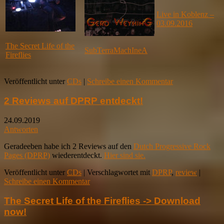
Live in Koblenz –
03.09.2016
The Secret Life of the
SubTerraMachIneA
Fireflies
Veröffentlicht unter
CDs
|
Schreibe einen Kommentar
2 Reviews auf DPRP entdeckt!
24.09.2019
Antworten
Geradeeben habe ich 2 Reviews auf den
Dutch Progressive Rock
Pages (DPRP)
wiederentdeckt.
Hier sind sie.
Veröffentlicht unter
CDs
|
Verschlagwortet mit
DPRP
,
review
|
Schreibe einen Kommentar
The Secret Life of the Fireflies -> Download
now!