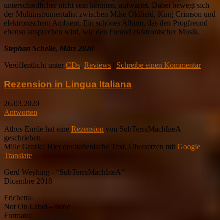
unterschiedlicher nicht sein könnten, aufwartet. Dabei bewegt sich
der Multiinstrumentalist zwischen Mike Oldfield, King Crimson und
elektronischem Ambient. Ein schönes Album, das den Progfreund
ebenso ansprechen wird, wie den Freund elektronischer Musik.
Stephan Schelle, März 2020
Veröffentlicht unter
CDs
,
Reviews
|
Schreibe einen Kommentar
Rezension in Lingua Italiana
26.03.2020
Antworten
Athos Enrile hat eine
Rezension
von SubTerraMachIneA
geschrieben.
Mille Grazie! Hier der italienische Text. Übersetzen mit
Google
Translate
Gerd Weyhing ‎- “SubTerraMachIneA”
Dicembre 2018
Etichetta:
Not On Label ‎– none
Formato: