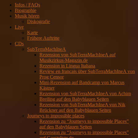
Infos / FAQs
Biographie
Musik hören
Diskografie
Live
Karte
Frühere Auftritte
CDs
SubTerraMachIneA
Rezension von SubTerraMachIneA auf
Musikzirkus-Magazin.de
Rezension in Lingua Italiana
Review en francais über SubTerraMachIneA von
Prog Censor
Mini-Rezension auf Bandcamp von Marcus
Kästner
Rezension von SubTerraMachIneA von Achim
Breiling auf den Babyblauen Seiten
Rezension von SubTerraMachIneA von Nik
Brückner auf den Babyblauen Seiten
Journeys to impossible places
Rezension zu “Journeys to impossible Places”
auf den Babyblauen Seiten
Rezension zu “Journeys to impossible Places”
auf Gaesteliste.de