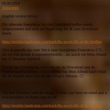
09.08.2019
Antworten
(english version below)
Die allererste Feuershow mit den Liebellen/Fireflies wurde
aufgenommen und steht auf Bandcamp für 4€ zum Download
bereit:
https://gerdski.bandcamp.com/track/the-secret-life-of-the-fireflies
Dies ist sowohl das erste Stück einer kompletten Feuershow-CD,
die ich jetzt gerade komponiere/erstelle…als auzch ein Mini-Album
mit 35 Minuten Spielzeit.
Sobald die CD fertig ist, wird man sie als Download und als
Scheibe kaufen können. Und wer jetzt das Mini-Album kauft erhält
die 4€ erstattet beim Erwerb des fertigen Albums. 🙂
—-
The first Fireshow with the Magic Fireflies has been recorded and is
downloadable on Bandcamp for 4€:
https://gerdski.bandcamp.com/track/the-secret-life-of-the-fireflies