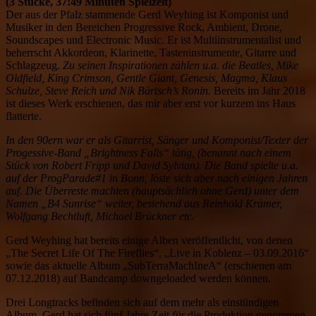
(3 Stücke, 37:49 Minuten Spielzeit)
Der aus der Pfalz stammende Gerd Weyhing ist Komponist und
Musiker in den Bereichen Progressive Rock, Ambient, Drone,
Soundscapes und Electronic Music. Er ist Multiinstrumentalist und
beherrscht Akkordeon, Klarinette, Tasteninstrumente, Gitarre und
Schlagzeug.
Zu seinen Inspirationen zählen u.a. die Beatles, Mike
Oldfield, King Crimson, Gentle Giant, Genesis, Magma, Klaus
Schulze, Steve Reich und Nik Bärtsch’s Ronin.
Bereits im Jahr 2018
ist dieses Werk erschienen, das mir aber erst vor kurzem ins Haus
flatterte.
In den 90ern war er als Gitarrist, Sänger und Komponist/Texter der
Progessive-Band „Brightness Falls“ tätig, (benannt nach einem
Stück von Robert Fripp und David Sylvian). Die Band spielte u.a.
auf der ProgParade#1 in Bonn, löste sich aber nach einigen Jahren
auf. Die Überreste machten (hauptsächlich ohne Gerd) unter dem
Namen „B4 Sunrise“ weiter, bestehend aus Reinhold Krämer,
Wolfgang Bechtluft, Michael Brückner etc.
Gerd Weyhing hat bereits einige Alben veröffentlicht, von denen
„The Secret Life Of The Fireflies“, „Live in Koblenz – 03.09.2016“
sowie das aktuelle Album „SubTerraMachIneA“ (erschienen am
07.12.2018) auf Bandcamp downgeloaded werden können.
Drei Longtracks befinden sich auf dem mehr als einstündigen
Album. Gerd hat sich fünf Jahre Zeit für die Produktion genommen,