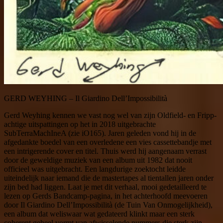
GERD WEYHING – Il Giardino Dell’Impossibilità
Gerd Weyhing kennen we vast nog wel van zijn Oldfield- en Fripp-
achtige uitspattingen op het in 2018 uitgebrachte
SubTerraMachIneA (zie iO165). Jaren geleden vond hij in de
afgedankte boedel van een overledene een vies cassettebandje met
een intrigerende cover en titel. Thuis werd hij aangenaam verrast
door de geweldige muziek van een album uit 1982 dat nooit
officieel was uitgebracht. Een langdurige zoektocht leidde
uiteindelijk naar iemand die de mastertapes al tientallen jaren onder
zijn bed had liggen. Laat je met dit verhaal, mooi gedetailleerd te
lezen op Gerds Bandcamp-pagina, in het achterhoofd meevoeren
door Il Giardino Dell’Impossibilità (de Tuin Van Onmogelijkheid),
een album dat weliswaar wat gedateerd klinkt maar een sterk
coherent geheel vormt van afwisselende nummers die sterk zijn