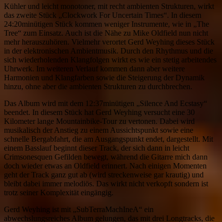
Kühler und leicht monotoner, mit recht ambienten Strukturen, wirkt
das zweite Stück „Clockwork For Uncertain Times“. In diesem
24:20minütigen Stück kommen weniger Instrumente, wie in „The
Tree“ zum Einsatz. Auch ist die Nähe zu Mike Oldfield nun nicht
mehr herauszuhören. Vielmehr verortet Gerd Weyhing dieses Stück
in der elektronischen Ambientmusik. Durch den Rhythmus und die
sich wiederholenden Klangfolgen wirkt es wie ein stetig arbeitendes
Uhrwerk. Im weiteren Verlauf kommen dann aber weitere
Harmonien und Klangfarben sowie die Steigerung der Dynamik
hinzu, ohne aber die ambienten Strukturen zu durchbrechen.
Das Album wird mit dem 12:37minütigen „Silence And Ecstasy“
beendet. In diesem Stück hat Gerd Weyhing versucht eine 30
Kilometer lange Mountainbike-Tour zu vertonen. Dabei wird
musikalisch der Anstieg zu einem Aussichtspunkt sowie eine
schnelle Bergabfahrt, die am Ausgangspunkt endet, dargestellt. Mit
einem Basslauf beginnt dieser Track, der sich dann in leicht
Crimsonesquen Gefilden bewegt, während die Gitarre mich dann
doch wieder etwas an Oldfield erinnert. Nach einigen Momenten
geht der Track ganz gut ab (wird streckenweise gar krautig) und
bleibt dabei immer melodiös. Das wirkt nicht verkopft sondern ist
trotz seiner Komplexität eingängig.
Gerd Weyhing ist mit „SubTerraMachIneA“ ein
abwechslungsreiches Album gelungen, das mit drei Longtracks, die