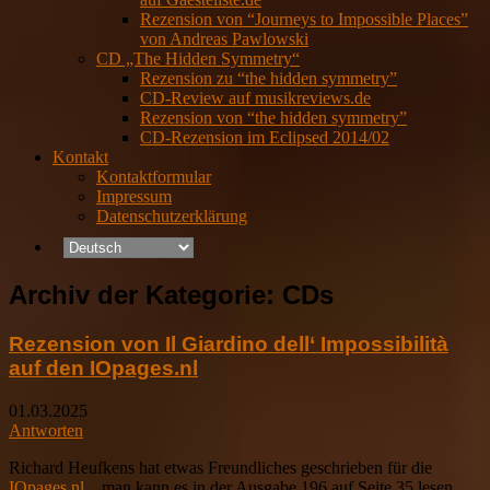
Rezension von “Journeys to Impossible Places”
von Andreas Pawlowski
CD „The Hidden Symmetry“
Rezension zu “the hidden symmetry”
CD-Review auf musikreviews.de
Rezension von “the hidden symmetry”
CD-Rezension im Eclipsed 2014/02
Kontakt
Kontaktformular
Impressum
Datenschutzerklärung
Archiv der Kategorie:
CDs
Rezension von Il Giardino dell‘ Impossibilità
auf den IOpages.nl
01.03.2025
Antworten
Richard Heufkens hat etwas Freundliches geschrieben für die
IOpages.nl
…man kann es in der Ausgabe 196 auf Seite 35 lesen.