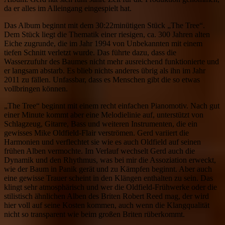
da er alles im Alleingang eingespielt hat.
Das Album beginnt mit dem 30:22minütigen Stück „The Tree“.
Dem Stück liegt die Thematik einer riesigen, ca. 300 Jahren alten
Eiche zugrunde, die im Jahr 1994 von Unbekannten mit einem
tiefen Schnitt verletzt wurde. Das führte dazu, dass die
Wasserzufuhr des Baumes nicht mehr ausreichend funktionierte und
er langsam abstarb. Es blieb nichts anderes übrig als ihn im Jahr
2011 zu fällen. Unfassbar, dass es Menschen gibt die so etwas
vollbringen können.
„The Tree“ beginnt mit einem recht einfachen Pianomotiv. Nach gut
einer Minute kommt aber eine Melodielinie auf, unterstützt von
Schlagzeug, Gitarre, Bass und weiteren Instrumenten, die ein
gewisses Mike Oldfield-Flair verströmen. Gerd variiert die
Harmonien und verflechtet sie wie es auch Oldfield auf seinen
frühen Alben vermochte. Im Verlauf wechselt Gerd auch die
Dynamik und den Rhythmus, was bei mir die Assoziation erweckt,
wie der Baum in Panik gerät und zu Kämpfen beginnt. Aber auch
eine gewisse Trauer scheint in den Klängen enthalten zu sein. Das
klingt sehr atmosphärisch und wer die Oldfield-Frühwerke oder die
stilistisch ähnlichen Alben des Briten Robert Reed mag, der wird
hier voll auf seine Kosten kommen, auch wenn die Klangqualität
nicht so transparent wie beim großen Briten rüberkommt.