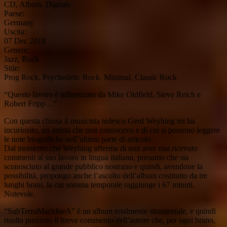
CD, Album, Digitale
Paese:
Germany
Uscita:
07 Dec 2018
Genere:
Jazz, Rock
Stile:
Prog Rock, Psychedelic Rock, Minimal, Classic Rock
“Questo lavoro è influenzato da Mike Oldfield, Steve Reich e
Robert Fripp…”
Con questa chiosa il musicista tedesco Gerd Weyhing mi ha
incuriosito, un artista che non conoscevo e di cui si possono leggere
le note biografiche nell’ultima parte di articolo.
Dal momento che Weyhing afferma di non aver mai ricevuto
commenti al suo lavoro in lingua italiana, presumo che sia
sconosciuto al grande pubblico nostrano e quindi, avendone la
possibilità, propongo anche l’ascolto dell’album costituito da tre
lunghi brani, la cui somma temporale raggiunge i 67 minuti.
Notevole.
“SubTerraMachIneA” è un album totalmente strumentale, e quindi
risulta prezioso il breve commento dell’autore che, per ogni brano,