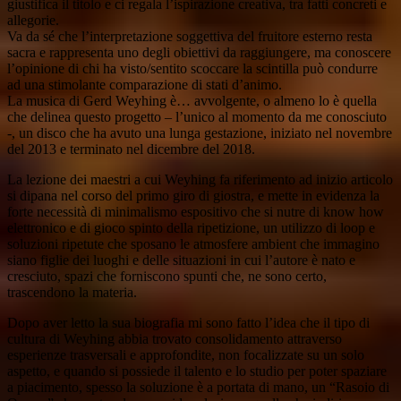
giustifica il titolo e ci regala l’ispirazione creativa, tra fatti concreti e
allegorie.
Va da sé che l’interpretazione soggettiva del fruitore esterno resta
sacra e rappresenta uno degli obiettivi da raggiungere, ma conoscere
l’opinione di chi ha visto/sentito scoccare la scintilla può condurre
ad una stimolante comparazione di stati d’animo.
La musica di Gerd Weyhing è… avvolgente, o almeno lo è quella
che delinea questo progetto – l’unico al momento da me conosciuto
-, un disco che ha avuto una lunga gestazione, iniziato nel novembre
del 2013 e terminato nel dicembre del 2018.
La lezione dei maestri a cui Weyhing fa riferimento ad inizio articolo
si dipana nel corso del primo giro di giostra, e mette in evidenza la
forte necessità di minimalismo espositivo che si nutre di know how
elettronico e di gioco spinto della ripetizione, un utilizzo di loop e
soluzioni ripetute che sposano le atmosfere ambient che immagino
siano figlie dei luoghi e delle situazioni in cui l’autore è nato e
cresciuto, spazi che forniscono spunti che, ne sono certo,
trascendono la materia.
Dopo aver letto la sua biografia mi sono fatto l’idea che il tipo di
cultura di Weyhing abbia trovato consolidamento attraverso
esperienze trasversali e approfondite, non focalizzate su un solo
aspetto, e quando si possiede il talento e lo studio per poter spaziare
a piacimento, spesso la soluzione è a portata di mano, un “Rasoio di