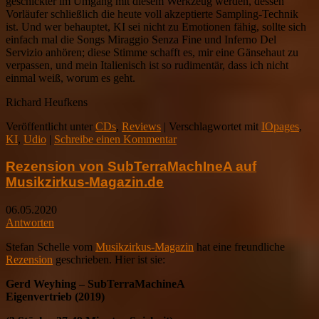
geschickter im Umgang mit diesem Werkzeug werden, dessen
Vorläufer schließlich die heute voll akzeptierte Sampling-Technik
ist. Und wer behauptet, KI sei nicht zu Emotionen fähig, sollte sich
einfach mal die Songs Miraggio Senza Fine und Inferno Del
Servizio anhören; diese Stimme schafft es, mir eine Gänsehaut zu
verpassen, und mein Italienisch ist so rudimentär, dass ich nicht
einmal weiß, worum es geht.
Richard Heufkens
Veröffentlicht unter
CDs
,
Reviews
|
Verschlagwortet mit
IOpages
,
KI
,
Udio
|
Schreibe einen Kommentar
Rezension von SubTerraMachIneA auf
Musikzirkus-Magazin.de
06.05.2020
Antworten
Stefan Schelle vom
Musikzirkus-Magazin
hat eine freundliche
Rezension
geschrieben. Hier ist sie:
Gerd Weyhing – SubTerraMachineA
Eigenvertrieb (2019)