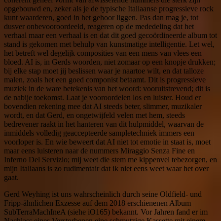
opgebouwd en, zeker als je de typische Italiaanse progressieve rock
kunt waarderen, goed in het gehoor liggen. Pas dan mag je, tot
dusver onbevooroordeeld, reageren op de mededeling dat het
verhaal maar een verhaal is en dat dit goed gecoördineerde album tot
stand is gekomen met behulp van kunstmatige intelligentie. Let wel,
het betreft wel degelijk composities van een mens van vlees een
bloed. AI is, in Gerds woorden, niet zomaar op een knopje drukken;
bij elke stap moet jij beslissen waar je naartoe wilt, en dat talloze
malen, zoals het een goed componist betaamt. Dit is progressieve
muziek in de ware betekenis van het woord: vooruitstrevend; dit is
de nabije toekomst. Laat je vooroordelen los en luister. Houd er
bovendien rekening mee dat AI steeds beter, slimmer, muzikaler
wordt, en dat Gerd, en ongetwijfeld velen met hem, steeds
bedrevener raakt in het hanteren van dit hulpmiddel, waarvan de
inmiddels volledig geaccepteerde sampletechniek immers een
voorloper is. En wie beweert dat AI niet tot emotie in staat is, moet
maar eens luisteren naar de nummers Miraggio Senza Fine en
Inferno Del Servizio; mij weet die stem me kippenvel tebezorgen, en
mijn Italiaans is zo rudimentair dat ik niet eens weet waar het over
gaat.
Gerd Weyhing ist uns wahrscheinlich durch seine Oldfield- und
Fripp-ähnlichen Exzesse auf dem 2018 erschienenen Album
SubTerraMachIneA (siehe iO165) bekannt. Vor Jahren fand er im
Nachlass eines Verstorbenen eine schmutzige Kassette mit einem