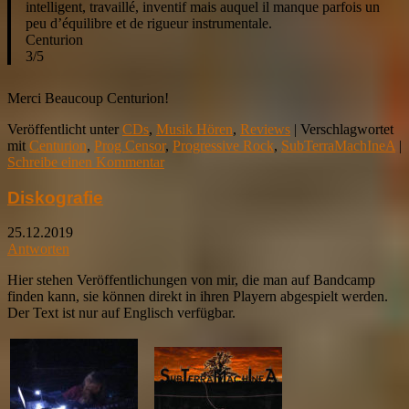
intelligent, travaillé, inventif mais auquel il manque parfois un
peu d’équilibre et de rigueur instrumentale.
Centurion
3/5
Merci Beaucoup Centurion!
Veröffentlicht unter
CDs
,
Musik Hören
,
Reviews
|
Verschlagwortet
mit
Centurion
,
Prog Censor
,
Progressive Rock
,
SubTerraMachIneA
|
Schreibe einen Kommentar
Diskografie
25.12.2019
Antworten
Hier stehen Veröffentlichungen von mir, die man auf Bandcamp
finden kann, sie können direkt in ihren Playern abgespielt werden.
Der Text ist nur auf Englisch verfügbar.