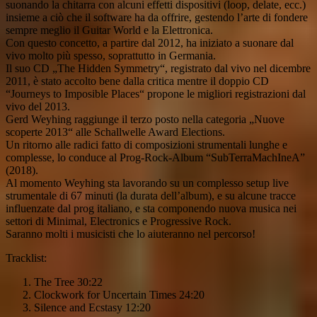
suonando la chitarra con alcuni effetti dispositivi (loop, delate, ecc.)
insieme a ciò che il software ha da offrire, gestendo l’arte di fondere
sempre meglio il Guitar World e la Elettronica.
Con questo concetto, a partire dal 2012, ha iniziato a suonare dal
vivo molto più spesso, soprattutto in Germania.
Il suo CD „The Hidden Symmetry“, registrato dal vivo nel dicembre
2011, è stato accolto bene dalla critica mentre il doppio CD
“Journeys to Imposible Places“ propone le migliori registrazioni dal
vivo del 2013.
Gerd Weyhing raggiunge il terzo posto nella categoria „Nuove
scoperte 2013“ alle Schallwelle Award Elections.
Un ritorno alle radici fatto di composizioni strumentali lunghe e
complesse, lo conduce al Prog-Rock-Album “SubTerraMachIneA”
(2018).
Al momento Weyhing sta lavorando su un complesso setup live
strumentale di 67 minuti (la durata dell’album), e su alcune tracce
influenzate dal prog italiano, e sta componendo nuova musica nei
settori di Minimal, Electronics e Progressive Rock.
Saranno molti i musicisti che lo aiuteranno nel percorso!
Tracklist:
The Tree 30:22
Clockwork for Uncertain Times 24:20
Silence and Ecstasy 12:20