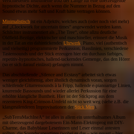
verschiedenen Instrumente trotz der Länge für eine überzeugende
hypnotische Dichte, auch wenn die Nummer in Bezug auf den
Sound etwas mehr Saft und Kraft hätte vertragen können.
Minimalistisch
ist ein Adjektiv, welches auch (oder noch viel mehr)
auf „Clockwork for uncertain times“ angewendet werden kann.
Schlichter instrumentiert als „The Tree“, ohne allzu deutliche
Oldfield-Bezüge, elektrischer und maschineller, erinnert die Musik
in der Tat an ein dahintickendes
Uhrwerk
. Piano, viel (authentisch
und vielseitig) programmierte Perkussion, Basslinien, verschiedene
Tastensounds und der Stick erzeugen hier ein durchaus farbiges,
repetitiv-hypnotisches, hallend-tackerndes Gemenge, das den Hörer
(so er sich darauf einlässt) gefangen nimmt.
Das abschließende „Silence and Ecstasy“ arbeitet sich etwas
weniger gleichförmig, aber ähnlich dynamisch voran, sorgen
schleifende Gitarrensounds à la Fripp, hallende e-pianoartige Linien,
knurrende Bassounds und wieder allerlei Perkussion für eine
erhöhte klangliche Buntheit. Hier ist der Stickprog aus dem
rezenteren King-Crimson-Umfeld nicht so weit weg (siehe z.B. die
klangmalenderen Improvisationen der
Stick Men
).
„SubTerraMachIneA“ ist alles in allem ein unterhaltsames Album
mit überzeugend dargebotenem Ein-Mann-Elektroprog mit DIY-
Charme, das Babyblaue Leserinnen und Leser einmal antesten
sollten, die Soundscapeartiges (wobei es das – wie gesagt – hier