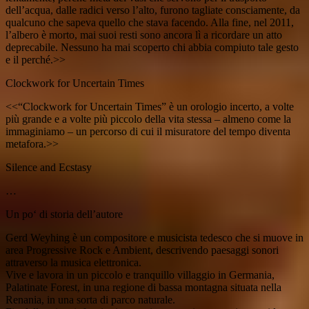
dell’acqua, dalle radici verso l’alto, furono tagliate consciamente, da
qualcuno che sapeva quello che stava facendo. Alla fine, nel 2011,
l’albero è morto, mai suoi resti sono ancora lì a ricordare un atto
deprecabile. Nessuno ha mai scoperto chi abbia compiuto tale gesto
e il perché.>>
Clockwork for Uncertain Times
<<“Clockwork for Uncertain Times” è un orologio incerto, a volte
più grande e a volte più piccolo della vita stessa – almeno come la
immaginiamo – un percorso di cui il misuratore del tempo diventa
metafora.>>
Silence and Ecstasy
…
Un po‘ di storia dell’autore
Gerd Weyhing è un compositore e musicista tedesco che si muove in
area Progressive Rock e Ambient, descrivendo paesaggi sonori
attraverso la musica elettronica.
Vive e lavora in un piccolo e tranquillo villaggio in Germania,
Palatinate Forest, in una regione di bassa montagna situata nella
Renania, in una sorta di parco naturale.