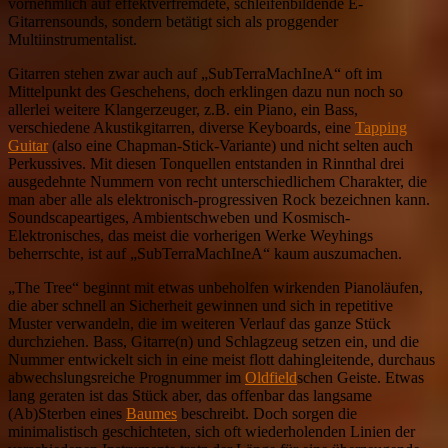
vornehmlich auf effektverfremdete, schleifenbildende E-
Gitarrensounds, sondern betätigt sich als proggender
Multiinstrumentalist.
Gitarren stehen zwar auch auf „SubTerraMachIneA“ oft im
Mittelpunkt des Geschehens, doch erklingen dazu nun noch so
allerlei weitere Klangerzeuger, z.B. ein Piano, ein Bass,
verschiedene Akustikgitarren, diverse Keyboards, eine
Tapping
Guitar
(also eine Chapman-Stick-Variante) und nicht selten auch
Perkussives. Mit diesen Tonquellen entstanden in Rinnthal drei
ausgedehnte Nummern von recht unterschiedlichem Charakter, die
man aber alle als elektronisch-progressiven Rock bezeichnen kann.
Soundscapeartiges, Ambientschweben und Kosmisch-
Elektronisches, das meist die vorherigen Werke Weyhings
beherrschte, ist auf „SubTerraMachIneA“ kaum auszumachen.
„The Tree“ beginnt mit etwas unbeholfen wirkenden Pianoläufen,
die aber schnell an Sicherheit gewinnen und sich in repetitive
Muster verwandeln, die im weiteren Verlauf das ganze Stück
durchziehen. Bass, Gitarre(n) und Schlagzeug setzen ein, und die
Nummer entwickelt sich in eine meist flott dahingleitende, durchaus
abwechslungsreiche Prognummer im
Oldfield
schen Geiste. Etwas
lang geraten ist das Stück aber, das offenbar das langsame
(Ab)Sterben eines
Baumes
beschreibt. Doch sorgen die
minimalistisch geschichteten, sich oft wiederholenden Linien der