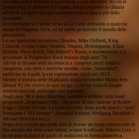
Fin dalla prima infanzia si appassiona a vari strumenti, tra cui la
fisarmonica, il clarinetto e l’organo. Inizia a suonare la chitarra
all’età di 14 anni e dal quel momento non si separa più dallo
strumento.
Recentemente si è spinto verso la 12 corde arrivando a qualcosa
simile al Chapman Stick, ed ha anche perlustrato il mondo delle
percussioni.
Le sue ispirazioni includono i Beatles, Mike Oldfield, King
Crimson, Gentle Giant, Genesis, Magma, Hedningarna, Klaus
Schulze, Steve Reich, Nik Bärtsch’s Ronin, e recentemente si è
avvicinato al Progressive Rock italiano degli anni ’70.
All’età di diciotto anni incomincia a comporre pezzi lunghi e
complessi, con ritmi e metriche insolite, come „Sutherland“,
suddiviso in 4 parti, la cui registrazione iniziò nel 2013.
Mentre si trovava nelle Highlands scozzesi conobbe Morris Pert
(Brand X) che viveva in quel luogo, e con lui realizzò lunghe
sessioni musicali, purtroppo mai registrate.
Negli anni ’90 è stato chitarrista, cantante e scrittore nella band
progessive „Brightness Falls“, dal nome di una canzone di Robert
Fripp e David Sylvian. La band si sciolse dopo pochi anni e i “resti”
formarono i “B4 Sunrise“ (Reinhold Krämer, Wolfgang Bechtluft e
Michael Brückner ecc.).
Dopo aver cercato per molti anni di trovare un modo convincente di
fare musica dal vivo come solista, scopre il software Ableton Live, e
da un paio d’anni è in grado di realizzarsi in forma autarchica,