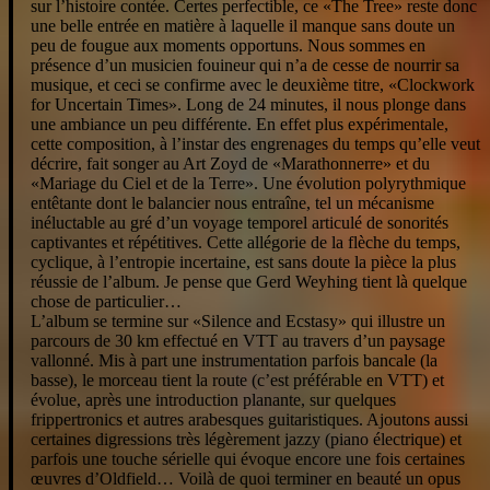
sur l’histoire contée. Certes perfectible, ce «The Tree» reste donc
une belle entrée en matière à laquelle il manque sans doute un
peu de fougue aux moments opportuns. Nous sommes en
présence d’un musicien fouineur qui n’a de cesse de nourrir sa
musique, et ceci se confirme avec le deuxième titre, «Clockwork
for Uncertain Times». Long de 24 minutes, il nous plonge dans
une ambiance un peu différente. En effet plus expérimentale,
cette composition, à l’instar des engrenages du temps qu’elle veut
décrire, fait songer au Art Zoyd de «Marathonnerre» et du
«Mariage du Ciel et de la Terre». Une évolution polyrythmique
entêtante dont le balancier nous entraîne, tel un mécanisme
inéluctable au gré d’un voyage temporel articulé de sonorités
captivantes et répétitives. Cette allégorie de la flèche du temps,
cyclique, à l’entropie incertaine, est sans doute la pièce la plus
réussie de l’album. Je pense que Gerd Weyhing tient là quelque
chose de particulier…
L’album se termine sur «Silence and Ecstasy» qui illustre un
parcours de 30 km effectué en VTT au travers d’un paysage
vallonné. Mis à part une instrumentation parfois bancale (la
basse), le morceau tient la route (c’est préférable en VTT) et
évolue, après une introduction planante, sur quelques
frippertronics et autres arabesques guitaristiques. Ajoutons aussi
certaines digressions très légèrement jazzy (piano électrique) et
parfois une touche sérielle qui évoque encore une fois certaines
œuvres d’Oldfield… Voilà de quoi terminer en beauté un opus