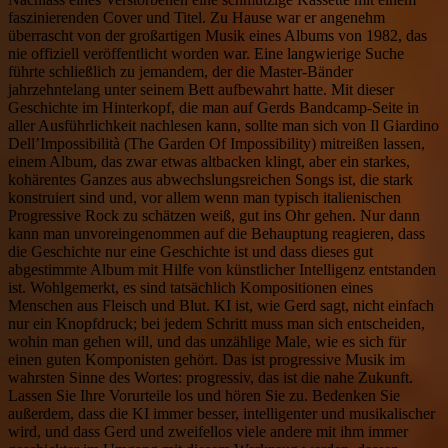
faszinierenden Cover und Titel. Zu Hause war er angenehm
überrascht von der großartigen Musik eines Albums von 1982, das
nie offiziell veröffentlicht worden war. Eine langwierige Suche
führte schließlich zu jemandem, der die Master-Bänder
jahrzehntelang unter seinem Bett aufbewahrt hatte. Mit dieser
Geschichte im Hinterkopf, die man auf Gerds Bandcamp-Seite in
aller Ausführlichkeit nachlesen kann, sollte man sich von Il Giardino
Dell’Impossibilità (The Garden Of Impossibility) mitreißen lassen,
einem Album, das zwar etwas altbacken klingt, aber ein starkes,
kohärentes Ganzes aus abwechslungsreichen Songs ist, die stark
konstruiert sind und, vor allem wenn man typisch italienischen
Progressive Rock zu schätzen weiß, gut ins Ohr gehen. Nur dann
kann man unvoreingenommen auf die Behauptung reagieren, dass
die Geschichte nur eine Geschichte ist und dass dieses gut
abgestimmte Album mit Hilfe von künstlicher Intelligenz entstanden
ist. Wohlgemerkt, es sind tatsächlich Kompositionen eines
Menschen aus Fleisch und Blut. KI ist, wie Gerd sagt, nicht einfach
nur ein Knopfdruck; bei jedem Schritt muss man sich entscheiden,
wohin man gehen will, und das unzählige Male, wie es sich für
einen guten Komponisten gehört. Das ist progressive Musik im
wahrsten Sinne des Wortes: progressiv, das ist die nahe Zukunft.
Lassen Sie Ihre Vorurteile los und hören Sie zu. Bedenken Sie
außerdem, dass die KI immer besser, intelligenter und musikalischer
wird, und dass Gerd und zweifellos viele andere mit ihm immer