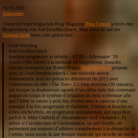
16.03.2020
Antworten
Centurion vom belgischen Prog Magazine
Prog Censor
schrob eine
Besprechung von SubTerraMachIneA. Man kann sie auf der
Original-Seite
lesen oder gleich hier:
Gerd Weyhing
SubTerraMachIneA
musique progressive et sérielle – 67’09 – Allemagne ‘19
Après s’être exercé à la méthode du frippertronic (boucles
sonores pratiquées par Robert Fripp),
Gerd Weyhing
propose,
avec ce «SubTerraMachIneA», une nouvelle œuvre
instrumentale dont les prémices débutèrent fin 2013 avec
l’élaboration du titre «The Tree». Ce long morceau (30 minutes),
qui évoque la douloureuse agonie d’un chêne trois fois centenaire
auquel on coupa le système d’irrigation du tissu xylémique afin
que l’arbre se meure à petit feu, évolue dans le canevas d’une
musique à la fois progressive et répétitive. Thèmes et boucles en
échos enchevêtrés, en progression instrumentale, qui rappellent
parfois le Mike Oldfield d’«Incantations» et d’«Amarok». Et
même si l’architecture et l’orchestration, un peu fouillis, ne
permettent pas toujours d’adhérer complètement à la démarche de
l’artiste, nous avons là une fresque musicale qui ricoche au mieux