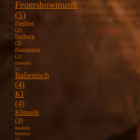
Feuershowmusik
(5)
Fireflies
(2)
Freiburg
(2)
Hauenstein
(2)
Hauenstein
(1)
Italienisch
(4)
KI
(4)
KImusik
(3)
Künstliche
Intelligenz
(1)