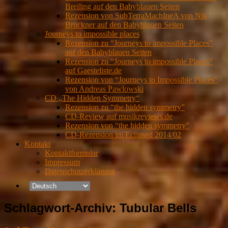
Breiling auf den Babyblauen Seiten
Rezension von SubTerraMachIneA von Nik
Brückner auf den Babyblauen Seiten
Journeys to impossible places
Rezension zu “Journeys to impossible Places”
auf den Babyblauen Seiten
Rezension zu “Journeys to impossible Places”
auf Gaesteliste.de
Rezension von “Journeys to Impossible Places”
von Andreas Pawlowski
CD „The Hidden Symmetry“
Rezension zu “the hidden symmetry”
CD-Review auf musikreviews.de
Rezension von “the hidden symmetry”
CD-Rezension im Eclipsed 2014/02
Kontakt
Kontaktformular
Impressum
Datenschutzerklärung
Schlagwort-Archiv:
Tubular Bells