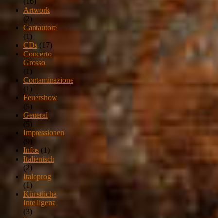
(16)
Artwork
(2)
Cantautore
(1)
CDs
(17)
Concerto
Grosso
(1)
Contaminazione
(1)
Feuershow
(5)
General
(5)
Impressionen
(9)
Infos
(1)
Italienisch
(2)
Italoprog
(1)
Künstliche
Intelligenz
(3)