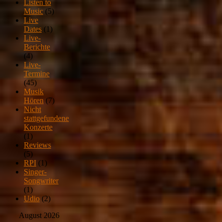
Listen to
Music
(5)
Live
Dates
(1)
Live-
Berichte
(4)
Live-
Termine
(45)
Musik
Hören
(7)
Nicht
stattgefundene
Konzerte
(1)
Reviews
(5)
RPI
(1)
Singer-
Songwriter
(1)
Udio
(2)
August 2026