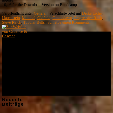
inquire
10,- € for the Download Version on Bandcamp
Veröffentlicht unter
General
|
Verschlagwortet mit
Dicke Eiche
,
Hauenstein
,
Minimal
,
Oldfield
,
Ommadawn
,
Progressive Rock
,
Steve Reich
,
Tubular Bells
|
Schreibe einen Kommentar
Demnächst
Live
Kein Auftritt
geplant :-(
Neueste
Beiträge