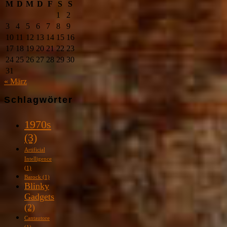
M
D
M
D
F
S
S
1
2
3
4
5
6
7
8
9
10
11
12
13
14
15
16
17
18
19
20
21
22
23
24
25
26
27
28
29
30
31
« März
Schlagwörter
1970s
(3)
Artificial
Intelligence
(1)
Barock
(1)
Blinky
Gadgets
(2)
Cantautore