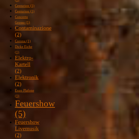
(1)
Centurion
(1)
Centurion
(1)
Concerto
Grosso
(1)
Contaminazione
(2)
Corona
(1)
Dicke Eiche
(1)
Elektro-
Kartell
(2)
Elektronik
(2)
Enzo Plafone
(1)
Feuershow
(5)
Feuershow
Livemusik
(2)