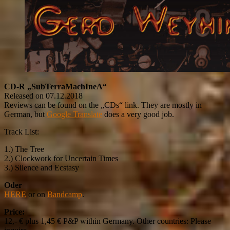
CD-R „SubTerraMachIneA“
Released on 07.12.2018
Reviews can be found on the „CDs“ link. They are mostly in
German, but
Google Translate
does a very good job.
Track List:
1.) The Tree
2.) Clockwork for Uncertain Times
3.) Silence and Ecstasy
Oder
HERE
or on
Bandcamp
.
Price:
12,- € plus 1,45 € P&P within Germany. Other countries: Please