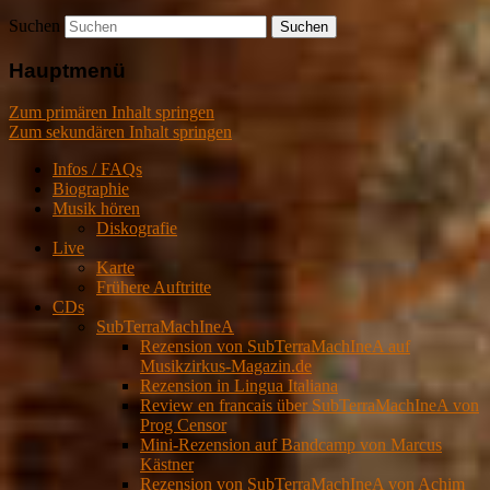
Suchen
Hauptmenü
Zum primären Inhalt springen
Zum sekundären Inhalt springen
Infos / FAQs
Biographie
Musik hören
Diskografie
Live
Karte
Frühere Auftritte
CDs
SubTerraMachIneA
Rezension von SubTerraMachIneA auf
Musikzirkus-Magazin.de
Rezension in Lingua Italiana
Review en francais über SubTerraMachIneA von
Prog Censor
Mini-Rezension auf Bandcamp von Marcus
Kästner
Rezension von SubTerraMachIneA von Achim