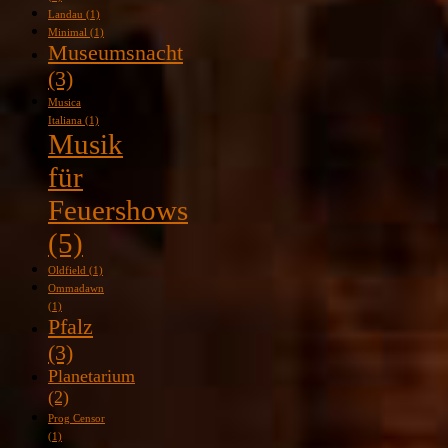
Landau
(1)
Minimal
(1)
Museumsnacht
(3)
Musica
Italiana
(1)
Musik
für
Feuershows
(5)
Oldfield
(1)
Ommadawn
(1)
Pfalz
(3)
Planetarium
(2)
Prog Censor
(1)