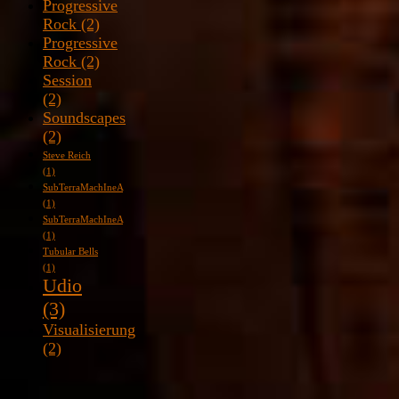
Progressive
Rock
(2)
Progressive
Rock
(2)
Session
(2)
Soundscapes
(2)
Steve Reich
(1)
SubTerraMachIneA
(1)
SubTerraMachIneA
(1)
Tubular Bells
(1)
Udio
(3)
Visualisierung
(2)