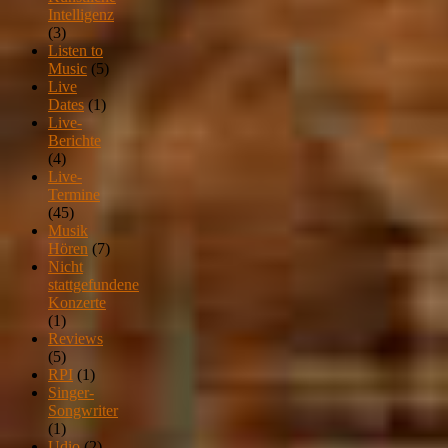
Intelligenz
(3)
Listen to
Music
(5)
Live
Dates
(1)
Live-
Berichte
(4)
Live-
Termine
(45)
Musik
Hören
(7)
Nicht
stattgefundene
Konzerte
(1)
Reviews
(5)
RPI
(1)
Singer-
Songwriter
(1)
Udio
(2)