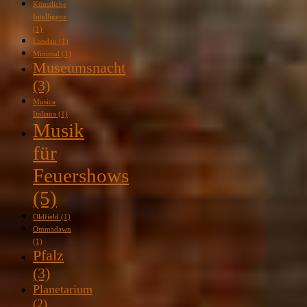
Künstliche
Intelligenz
(1)
Landau
(1)
Minimal
(1)
Museumsnacht
(3)
Musica
Italiana
(1)
Musik
für
Feuershows
(5)
Oldfield
(1)
Ommadawn
(1)
Pfalz
(3)
Planetarium
(2)