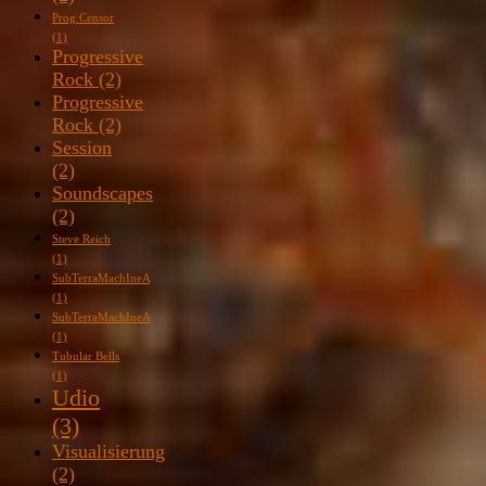
Prog Censor
(1)
Progressive
Rock
(2)
Progressive
Rock
(2)
Session
(2)
Soundscapes
(2)
Steve Reich
(1)
SubTerraMachIneA
(1)
SubTerraMachIneA
(1)
Tubular Bells
(1)
Udio
(3)
Visualisierung
(2)