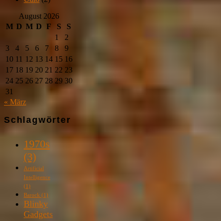
August 2026
M
D
M
D
F
S
S
1
2
3
4
5
6
7
8
9
10
11
12
13
14
15
16
17
18
19
20
21
22
23
24
25
26
27
28
29
30
31
« März
Schlagwörter
1970s
(3)
Artificial
Intelligence
(1)
Barock
(1)
Blinky
Gadgets