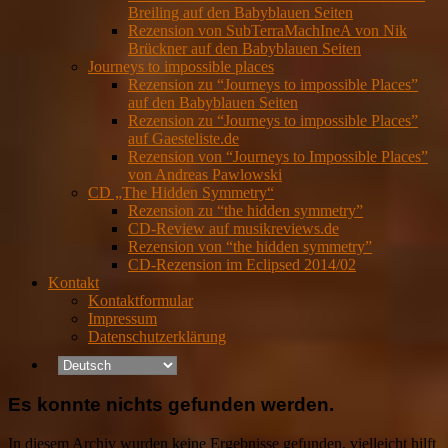
Breiling auf den Babyblauen Seiten
Rezension von SubTerraMachIneA von Nik
Brückner auf den Babyblauen Seiten
Journeys to impossible places
Rezension zu “Journeys to impossible Places”
auf den Babyblauen Seiten
Rezension zu “Journeys to impossible Places”
auf Gaesteliste.de
Rezension von “Journeys to Impossible Places”
von Andreas Pawlowski
CD „The Hidden Symmetry“
Rezension zu “the hidden symmetry”
CD-Review auf musikreviews.de
Rezension von “the hidden symmetry”
CD-Rezension im Eclipsed 2014/02
Kontakt
Kontaktformular
Impressum
Datenschutzerklärung
Es konnte nichts gefunden werden.
In diesem Archiv wurden keine Ergebnisse gefunden, vielleicht hilft