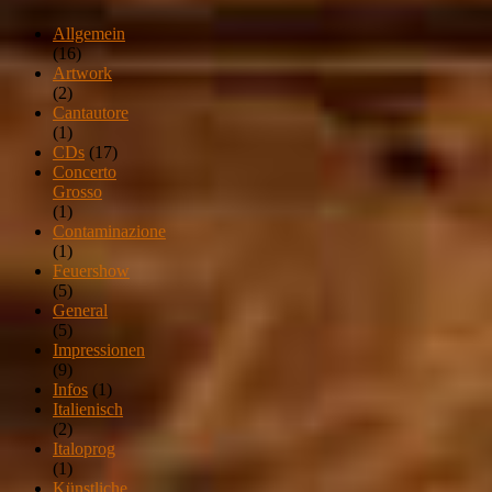
Allgemein
(16)
Artwork
(2)
Cantautore
(1)
CDs
(17)
Concerto
Grosso
(1)
Contaminazione
(1)
Feuershow
(5)
General
(5)
Impressionen
(9)
Infos
(1)
Italienisch
(2)
Italoprog
(1)
Künstliche