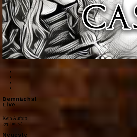
Demnächst
Live
Kein Auftritt
geplant :-(
Neueste