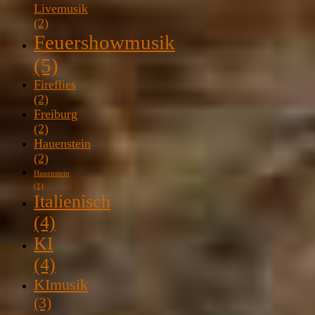
Livemusik
(2)
Feuershowmusik
(5)
Fireflies
(2)
Freiburg
(2)
Hauenstein
(2)
Hauenstein
(1)
Italienisch
(4)
KI
(4)
KImusik
(3)