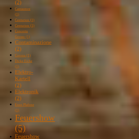
(2)
Cantautore
(1)
Centurion
(1)
Centurion
(1)
Concerto
Grosso
(1)
Contaminazione
(2)
Corona
(1)
Dicke Eiche
(1)
Elektro-
Kartell
(2)
Elektronik
(2)
Enzo Plafone
(1)
Feuershow
(5)
Feuershow