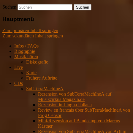
Suchen
Hauptmenü
Zum primären Inhalt springen
Zum sekundären Inhalt springen
Infos / FAQs
Biographie
Musik hören
Diskografie
Live
Karte
Frühere Auftritte
CDs
SubTerraMachIneA
Rezension von SubTerraMachIneA auf
Musikzirkus-Magazin.de
Rezension in Lingua Italiana
Review en francais über SubTerraMachIneA von
Prog Censor
Mini-Rezension auf Bandcamp von Marcus
Kästner
Rezension von SubTerraMachIneA von Achim