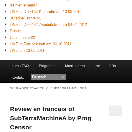
Ist hier jemand?
LIVE in D-76137 Karlsruhe am 10.03.2012
„Ariadne“ schreibt…
LIVE in D-66482 Zweibrücken am 04.04.2012
Plakat
Conscience #2
LIVE in Zweibrücken am 06.10.2011
LIVE am 13.03.2011
Hauptmenü
Infos / FAQs
Biographie
Musik hören
Live
CDs
Zum
Zum
Kontakt
primären
sekundären
SCHLAGWORT-ARCHIV:
SUBTERRAMACHINEA
Inhalt
Inhalt
springen
springen
Review en francais of
SubTerraMachIneA by Prog
Censor