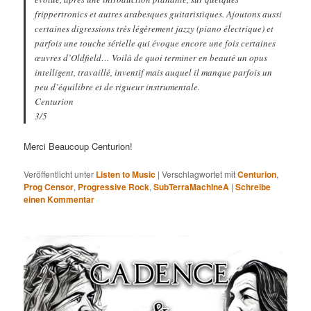
frippertronics et autres arabesques guitaristiques. Ajoutons aussi
certaines digressions très légèrement jazzy (piano électrique) et
parfois une touche sérielle qui évoque encore une fois certaines
œuvres d’Oldfield… Voilà de quoi terminer en beauté un opus
intelligent, travaillé, inventif mais auquel il manque parfois un
peu d’équilibre et de rigueur instrumentale.
Centurion
3/5
Merci Beaucoup Centurion!
Veröffentlicht unter
Listen to Music
|
Verschlagwortet mit
Centurion
,
Prog Censor
,
Progressive Rock
,
SubTerraMachIneA
|
Schreibe
einen Kommentar