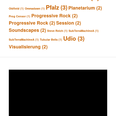
Pfalz
(3)
Planetarium
(2)
Oldfield
(1)
Ommadawn
(1)
Progressive Rock
(2)
Prog Censor
(1)
Progressive Rock
(2)
Session
(2)
Soundscapes
(2)
Steve Reich
(1)
SubTerraMachIneA
(1)
Udio
(3)
SubTerraMachIneA
(1)
Tubular Bells
(1)
Visualisierung
(2)