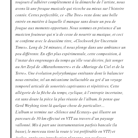
toujours d’adhérer complètement à la démarche de l’artiste, nous
avons là une fresque musicale qui ricoche au mieux sur l’histoire
contée. Certes perfectible, ce «The Tree» reste donc une belle
entrée en matière à laquelle il manque sans doute un peu de
fougue aux moments opportuns. Nous sommes en présence d’un
musicien fouineur qui n’a de cesse de nourrir sa musique, et ceci
se confirme avec le deuxième titre, «Clockwork for Uncertain
Times». Long de 24 minutes, il nous plonge dans une ambiance un
peu différente. En effet plus expérimentale, cette composition, à
l’instar des engrenages du temps qu’elle veut décrire, fait songer
au Art Zoyd de «Marathonnerre» et du «Mariage du Ciel et de la
Terre». Une évolution polyrythmique entêtante dont le balancier
nous entraîne, tel un mécanisme inéluctable au gré d’un voyage
temporel articulé de sonorités captivantes et répétitives. Cette
allégorie de la flèche du temps, cyclique, à l’entropie incertaine,
est sans doute la pièce la plus réussie de l’album. Je pense que
Gerd Weyhing tient là quelque chose de particulier…
L’album se termine sur «Silence and Ecstasy» qui illustre un
parcours de 30 km effectué en VTT au travers d’un paysage
vallonné. Mis à part une instrumentation parfois bancale (la
basse), le morceau tient la route (c’est préférable en VTT) et
évolue, après une introduction planante, sur quelques