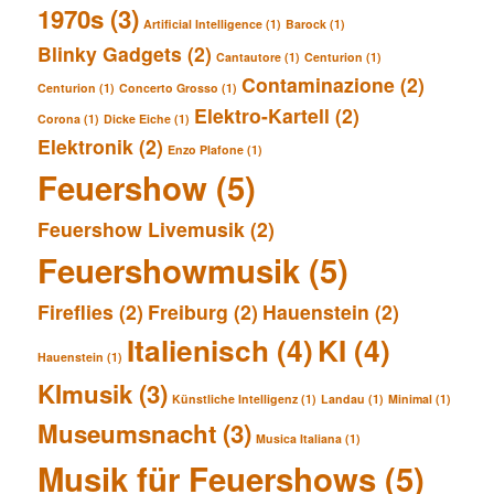
1970s
(3)
Artificial Intelligence
(1)
Barock
(1)
Blinky Gadgets
(2)
Cantautore
(1)
Centurion
(1)
Contaminazione
(2)
Centurion
(1)
Concerto Grosso
(1)
Elektro-Kartell
(2)
Corona
(1)
Dicke Eiche
(1)
Elektronik
(2)
Enzo Plafone
(1)
Feuershow
(5)
Feuershow Livemusik
(2)
Feuershowmusik
(5)
Fireflies
(2)
Freiburg
(2)
Hauenstein
(2)
Italienisch
(4)
KI
(4)
Hauenstein
(1)
KImusik
(3)
Künstliche Intelligenz
(1)
Landau
(1)
Minimal
(1)
Museumsnacht
(3)
Musica Italiana
(1)
Musik für Feuershows
(5)