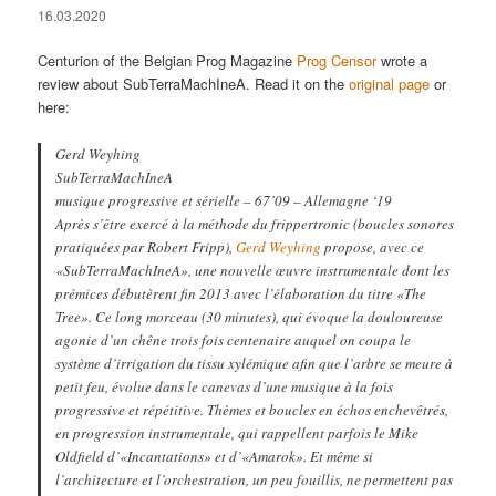
16.03.2020
Centurion of the Belgian Prog Magazine
Prog Censor
wrote a
review about SubTerraMachIneA. Read it on the
original page
or
here:
Gerd Weyhing
SubTerraMachIneA
musique progressive et sérielle – 67’09 – Allemagne ‘19
Après s’être exercé à la méthode du frippertronic (boucles sonores
pratiquées par Robert Fripp),
Gerd Weyhing
propose, avec ce
«SubTerraMachIneA», une nouvelle œuvre instrumentale dont les
prémices débutèrent fin 2013 avec l’élaboration du titre «The
Tree». Ce long morceau (30 minutes), qui évoque la douloureuse
agonie d’un chêne trois fois centenaire auquel on coupa le
système d’irrigation du tissu xylémique afin que l’arbre se meure à
petit feu, évolue dans le canevas d’une musique à la fois
progressive et répétitive. Thèmes et boucles en échos enchevêtrés,
en progression instrumentale, qui rappellent parfois le Mike
Oldfield d’«Incantations» et d’«Amarok». Et même si
l’architecture et l’orchestration, un peu fouillis, ne permettent pas