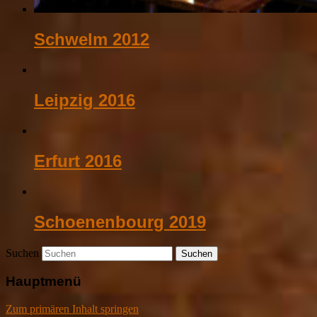
Schwelm 2012
Leipzig 2016
Erfurt 2016
Schoenenbourg 2019
Suchen
Hauptmenü
Zum primären Inhalt springen