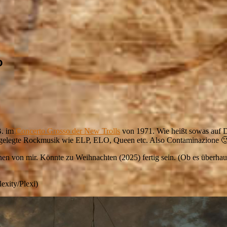
o
B. im
Concerto Grosso der New Trolls
von 1971. Wie heißt sowas auf 
h angelegte Rockmusik wie ELP, ELO, Queen etc. Also Contaminazione 
 von mir. Könnte zu Weihnachten (2025) fertig sein. (Ob es überhaupt 
exity/Plexi)