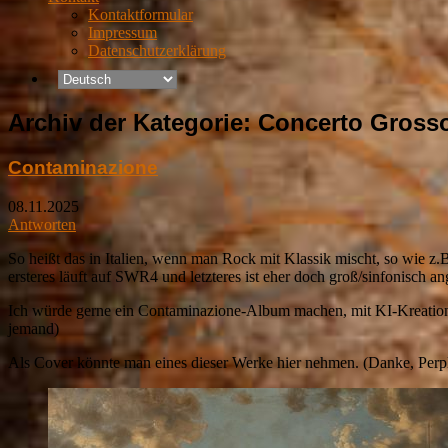
Kontaktformular
Impressum
Datenschutzerklärung
Archiv der Kategorie:
Concerto Gross
Contaminazione
08.11.2025
Antworten
So heißt das in Italien, wenn man Rock mit Klassik mischt, so wie z.
ersteres läuft auf SWR4 und letzteres ist eher doch groß/sinfonisc
Ich würde gerne ein Contaminazione-Album machen, mit KI-Kreationen
jemand)
Als Cover könnte man eines dieser Werke hier nehmen. (Danke, Perpl