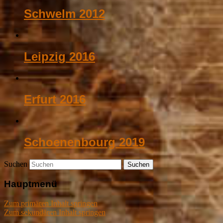
Schwelm 2012
Leipzig 2016
Erfurt 2016
Schoenenbourg 2019
Suchen
Hauptmenü
Zum primären Inhalt springen
Zum sekundären Inhalt springen