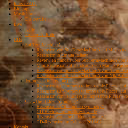
Infos / FAQs
Biographie
Musik hören
Diskografie
Live
Karte
Frühere Auftritte
CDs
SubTerraMachIneA
Rezension von SubTerraMachIneA auf Musikzirk
Rezension in Lingua Italiana
Review en francais über SubTerraMachIneA von 
Mini-Rezension auf Bandcamp von Marcus Kästn
Rezension von SubTerraMachIneA von Achim Brei
Rezension von SubTerraMachIneA von Nik Brückn
Journeys to impossible places
Rezension zu “Journeys to impossible Places” auf
Rezension zu “Journeys to impossible Places” auf 
Rezension von “Journeys to Impossible Places” 
CD „The Hidden Symmetry“
Rezension zu “the hidden symmetry”
CD-Review auf musikreviews.de
Rezension von “the hidden symmetry”
CD-Rezension im Eclipsed 2014/02
Kontakt