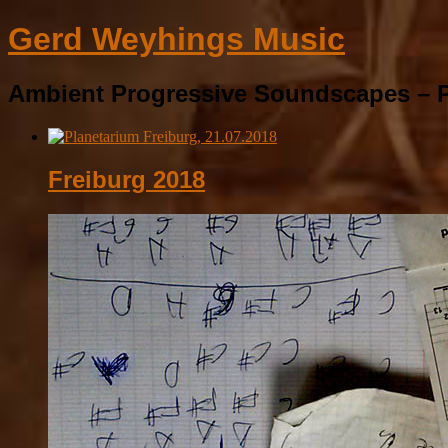
Gerd Weyhings Music
Ambient Progressive Soundscapes – P
Freiburg 2018