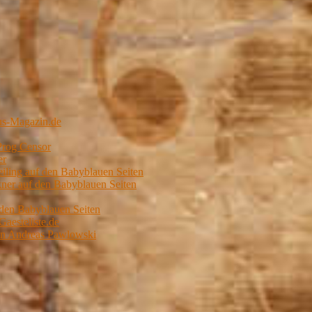
us-Magazin.de
Prog Censor
er
ling auf den Babyblauen Seiten
er auf den Babyblauen Seiten
 den Babyblauen Seiten
Gaesteliste.de
von Andreas Pawlowski