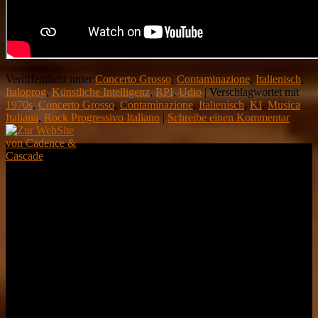
Veröffentlicht unter
Concerto Grosso
,
Contaminazione
,
Italienisch
,
Italoprog
,
Künstliche Intelligenz
,
RPI
,
Udio
|
Verschlagwortet mit
1970s
,
Concerto Grosso
,
Contaminazione
,
Italienisch
,
KI
,
Musica
Italiana
,
Rock Progressivo Italiano
|
Schreibe einen Kommentar
Demnächst
Live
Kein Auftritt
geplant :-(