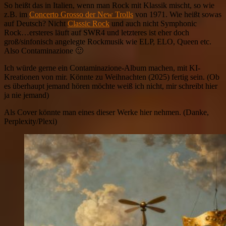
So heißt das in Italien, wenn man Rock mit Klassik mischt, so wie
z.B. im
Concerto Grosso der New Trolls
von 1971. Wie heißt sowas
auf Deutsch? Nicht
Classic Rock
und auch nicht Symphonic
Rock…ersteres läuft auf SWR4 und letzteres ist eher doch
groß/sinfonisch angelegte Rockmusik wie ELP, ELO, Queen etc.
Also Contaminazione 🙂
Ich würde gerne ein Contaminazione-Album machen, mit KI-
Kreationen von mir. Könnte zu Weihnachten (2025) fertig sein. (Ob
es überhaupt jemand hören möchte weiß ich nicht, mir schreibt hier
ja nie jemand)
Als Cover könnte man eines dieser Werke hier nehmen. (Danke,
Perplexity/Plexi)