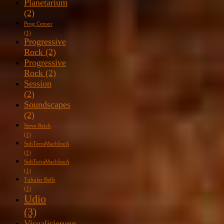
Planetarium
(2)
Prog Censor
(1)
Progressive
Rock
(2)
Progressive
Rock
(2)
Session
(2)
Soundscapes
(2)
Steve Reich
(1)
SubTerraMachIneA
(1)
SubTerraMachIneA
(1)
Tubular Bells
(1)
Udio
(3)
Visualisierung