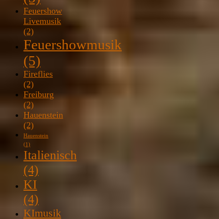
Feuershow
Livemusik
(2)
Feuershowmusik
(5)
Fireflies
(2)
Freiburg
(2)
Hauenstein
(2)
Hauenstein
(1)
Italienisch
(4)
KI
(4)
KImusik