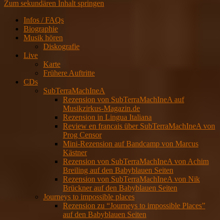
Zum sekundären Inhalt springen
Infos / FAQs
Biographie
Musik hören
Diskografie
Live
Karte
Frühere Auftritte
CDs
SubTerraMachIneA
Rezension von SubTerraMachIneA auf
Musikzirkus-Magazin.de
Rezension in Lingua Italiana
Review en francais über SubTerraMachIneA von
Prog Censor
Mini-Rezension auf Bandcamp von Marcus
Kästner
Rezension von SubTerraMachIneA von Achim
Breiling auf den Babyblauen Seiten
Rezension von SubTerraMachIneA von Nik
Brückner auf den Babyblauen Seiten
Journeys to impossible places
Rezension zu “Journeys to impossible Places”
auf den Babyblauen Seiten