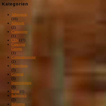
Kategorien
Allgemein
(16)
Artwork
(2)
Cantautore
(1)
CDs
(17)
Concerto
Grosso
(1)
Contaminazione
(1)
Feuershow
(5)
General
(5)
Impressionen
(9)
Infos
(1)
Italienisch
(2)
Italoprog