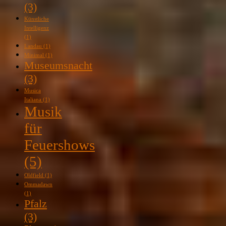
(3)
Künstliche
Intelligenz
(1)
Landau
(1)
Minimal
(1)
Museumsnacht
(3)
Musica
Italiana
(1)
Musik
für
Feuershows
(5)
Oldfield
(1)
Ommadawn
(1)
Pfalz
(3)