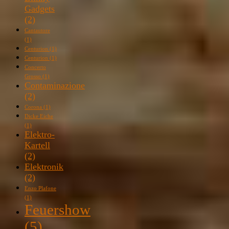
Gadgets
(2)
Cantautore
(1)
Centurion
(1)
Centurion
(1)
Concerto
Grosso
(1)
Contaminazione
(2)
Corona
(1)
Dicke Eiche
(1)
Elektro-
Kartell
(2)
Elektronik
(2)
Enzo Plafone
(1)
Feuershow
(5)