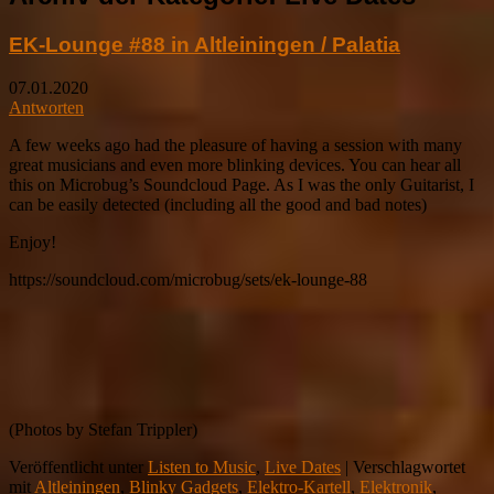
EK-Lounge #88 in Altleiningen / Palatia
07.01.2020
Antworten
A few weeks ago had the pleasure of having a session with many
great musicians and even more blinking devices. You can hear all
this on Microbug’s Soundcloud Page. As I was the only Guitarist, I
can be easily detected (including all the good and bad notes)
Enjoy!
https://soundcloud.com/microbug/sets/ek-lounge-88
(Photos by Stefan Trippler)
Veröffentlicht unter
Listen to Music
,
Live Dates
|
Verschlagwortet
mit
Altleiningen
,
Blinky Gadgets
,
Elektro-Kartell
,
Elektronik
,