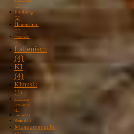
(2)
Freiburg
(2)
Hauenstein
(2)
Hauenstein
(1)
Italienisch
(4)
KI
(4)
KImusik
(3)
Künstliche
Intelligenz
(1)
Landau
(1)
Minimal
(1)
Museumsnacht