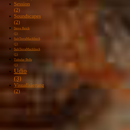
Session
(2)
Soundscapes
(2)
Steve Reich
(1)
SubTerraMachIneA
(1)
SubTerraMachIneA
(1)
Tubular Bells
(1)
Udio
(3)
Visualisierung
(2)