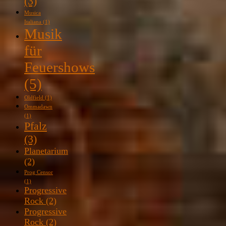
(3)
Musica
Italiana
(1)
Musik
für
Feuershows
(5)
Oldfield
(1)
Ommadawn
(1)
Pfalz
(3)
Planetarium
(2)
Prog Censor
(1)
Progressive
Rock
(2)
Progressive
Rock
(2)