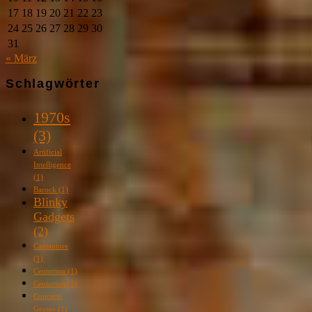
17
18
19
20
21
22
23
24
25
26
27
28
29
30
31
« März
Schlagwörter
1970s
(3)
Artificial
Intelligence
(1)
Barock
(1)
Blinky
Gadgets
(2)
Cantautore
(1)
Centurion
(1)
Centurion
(1)
Concerto
Grosso
(1)