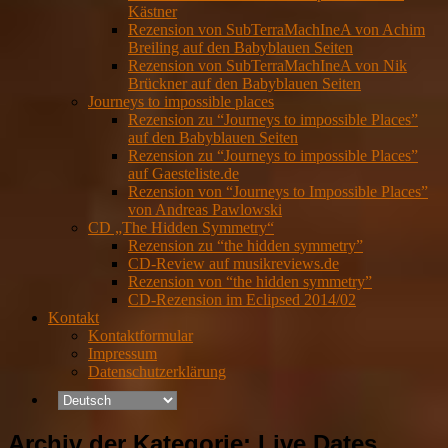
Kästner
Rezension von SubTerraMachIneA von Achim
Breiling auf den Babyblauen Seiten
Rezension von SubTerraMachIneA von Nik
Brückner auf den Babyblauen Seiten
Journeys to impossible places
Rezension zu “Journeys to impossible Places”
auf den Babyblauen Seiten
Rezension zu “Journeys to impossible Places”
auf Gaesteliste.de
Rezension von “Journeys to Impossible Places”
von Andreas Pawlowski
CD „The Hidden Symmetry“
Rezension zu “the hidden symmetry”
CD-Review auf musikreviews.de
Rezension von “the hidden symmetry”
CD-Rezension im Eclipsed 2014/02
Kontakt
Kontaktformular
Impressum
Datenschutzerklärung
Archiv der Kategorie:
Live Dates