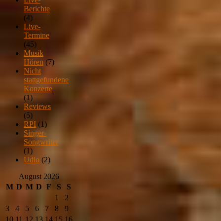
Berichte
(4)
Live-
Termine
(45)
Musik
Hören
(7)
Nicht
stattgefundene
Konzerte
(1)
Reviews
(5)
RPI
(1)
Singer-
Songwriter
(1)
Udio
(2)
August 2026
M
D
M
D
F
S
S
1
2
3
4
5
6
7
8
9
10
11
12
13
14
15
16