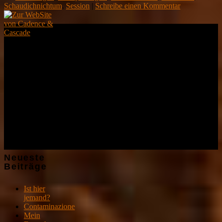
Schaudichnichtum
,
Session
|
Schreibe einen Kommentar
Demnächst
Live
Kein Auftritt
geplant :-(
Neueste
Beiträge
Ist hier
jemand?
Contaminazione
Mein