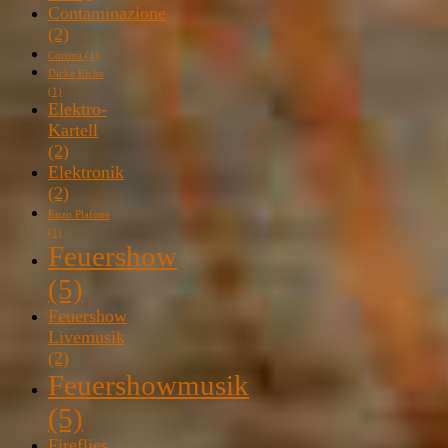
Contaminazione
(2)
Corona
(1)
Dicke Eiche
(1)
Elektro-
Kartell
(2)
Elektronik
(2)
Enzo Plafone
(1)
Feuershow
(5)
Feuershow
Livemusik
(2)
Feuershowmusik
(5)
Fireflies