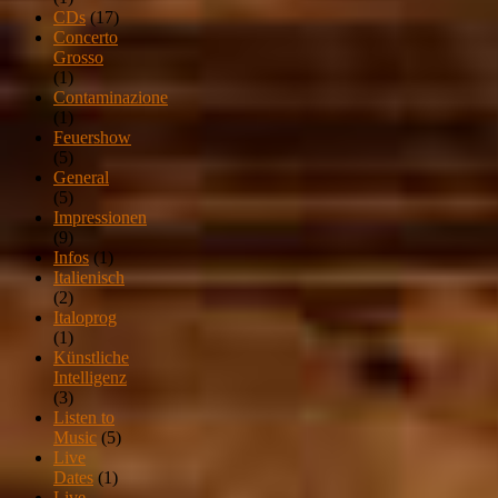
CDs
(17)
Concerto
Grosso
(1)
Contaminazione
(1)
Feuershow
(5)
General
(5)
Impressionen
(9)
Infos
(1)
Italienisch
(2)
Italoprog
(1)
Künstliche
Intelligenz
(3)
Listen to
Music
(5)
Live
Dates
(1)
Live-