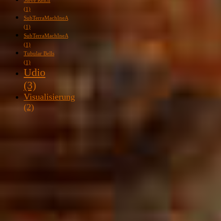
Steve Reich
(1)
SubTerraMachIneA
(1)
SubTerraMachIneA
(1)
Tubular Bells
(1)
Udio
(3)
Visualisierung
(2)