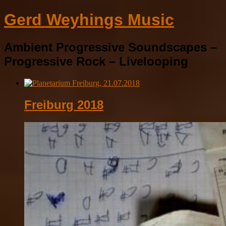
Gerd Weyhings Music
Ambient Progressive Soundscapes –
Progressive Rock – Livelooping
Freiburg 2018