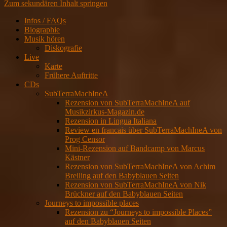
Zum sekundären Inhalt springen
Infos / FAQs
Biographie
Musik hören
Diskografie
Live
Karte
Frühere Auftritte
CDs
SubTerraMachIneA
Rezension von SubTerraMachIneA auf
Musikzirkus-Magazin.de
Rezension in Lingua Italiana
Review en francais über SubTerraMachIneA von
Prog Censor
Mini-Rezension auf Bandcamp von Marcus
Kästner
Rezension von SubTerraMachIneA von Achim
Breiling auf den Babyblauen Seiten
Rezension von SubTerraMachIneA von Nik
Brückner auf den Babyblauen Seiten
Journeys to impossible places
Rezension zu “Journeys to impossible Places”
auf den Babyblauen Seiten