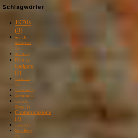
Schlagwörter
1970s
(3)
Artificial
Intelligence
(1)
Barock
(1)
Blinky
Gadgets
(2)
Cantautore
(1)
Centurion
(1)
Centurion
(1)
Concerto
Grosso
(1)
Contaminazione
(2)
Corona
(1)
Dicke Eiche
(1)