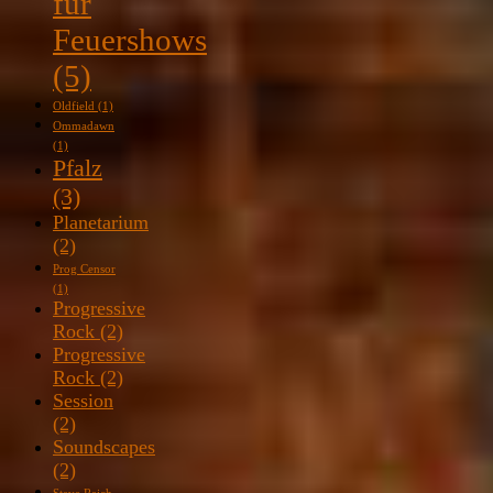
für
Feuershows
(5)
Oldfield
(1)
Ommadawn
(1)
Pfalz
(3)
Planetarium
(2)
Prog Censor
(1)
Progressive
Rock
(2)
Progressive
Rock
(2)
Session
(2)
Soundscapes
(2)