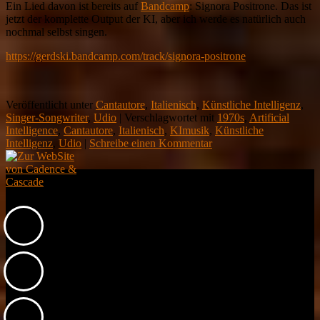
Ein Lied davon ist bereits auf
Bandcamp
: Signora Positrone. Das ist
jetzt der komplette Output der KI, aber ich werde es natürlich auch
nochmal selbst singen.
https://gerdski.bandcamp.com/track/signora-positrone
Veröffentlicht unter
Cantautore
,
Italienisch
,
Künstliche Intelligenz
,
Singer-Songwriter
,
Udio
|
Verschlagwortet mit
1970s
,
Artificial
Intelligence
,
Cantautore
,
Italienisch
,
KImusik
,
Künstliche
Intelligenz
,
Udio
|
Schreibe einen Kommentar