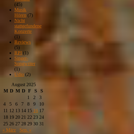
(45)
Musik
Hören
(7)
Nicht
stattgefundene
Konzerte
(1)
Reviews
(5)
RPI
(1)
Singer-
Songwriter
(1)
Udio
(2)
August 2025
M
D
M
D
F
S
S
1
2
3
4
5
6
7
8
9
10
11
12
13
14
15
16
17
18
19
20
21
22
23
24
25
26
27
28
29
30
31
« März
Sep. »