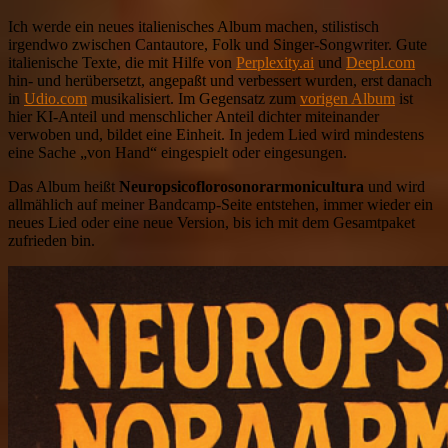
Ich werde ein neues italienisches Album machen, stilistisch
irgendwo zwischen Cantautore, Folk und Singer-Songwriter. Gute
italienische Texte, die mit Hilfe von
Perplexity.ai
und
Deepl.com
hin- und herübersetzt, angepaßt und verbessert wurden, erst danach
in
Udio.com
musikalisiert. Im Gegensatz zum
vorigen Album
ist
hier KI-Anteil und menschlicher Anteil dichter miteinander
verwoben und, bildet eine Einheit. In jedem Lied wird mindestens
eine Sache „von Hand“ eingespielt oder eingesungen.
Das Album heißt
Neuropsicoflorosonorarmonicultura
und wird
allmählich auf meiner Bandcamp-Seite entstehen, immer wieder ein
neues Lied oder eine neue Version, bis ich mit dem Gesamtpaket
zufrieden bin.