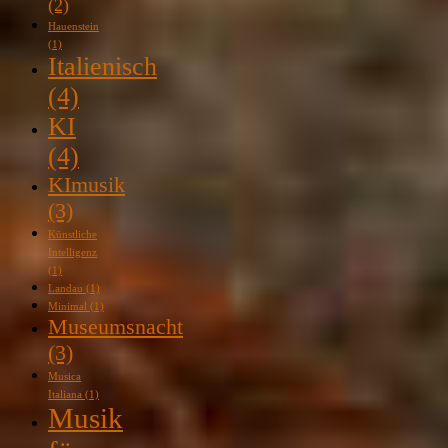
(2)
Hauenstein
(1)
Italienisch
(4)
KI
(4)
KImusik
(3)
Künstliche
Intelligenz
(1)
Landau
(1)
Minimal
(1)
Museumsnacht
(3)
Musica
Italiana
(1)
Musik