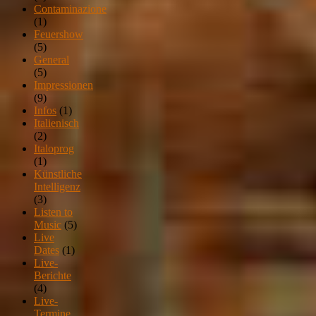
Contaminazione
(1)
Feuershow
(5)
General
(5)
Impressionen
(9)
Infos
(1)
Italienisch
(2)
Italoprog
(1)
Künstliche
Intelligenz
(3)
Listen to
Music
(5)
Live
Dates
(1)
Live-
Berichte
(4)
Live-
Termine