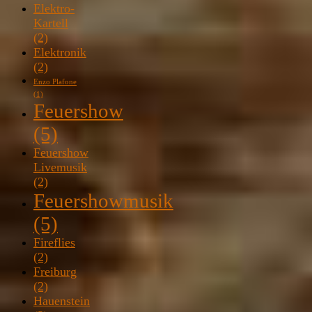
Elektro-
Kartell
(2)
Elektronik
(2)
Enzo Plafone
(1)
Feuershow
(5)
Feuershow
Livemusik
(2)
Feuershowmusik
(5)
Fireflies
(2)
Freiburg
(2)
Hauenstein