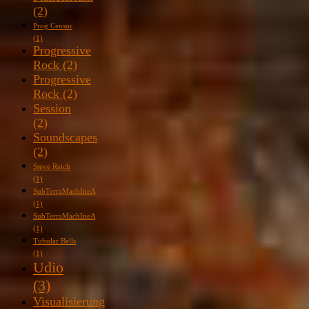
(2)
Prog Censor
(1)
Progressive
Rock
(2)
Progressive
Rock
(2)
Session
(2)
Soundscapes
(2)
Steve Reich
(1)
SubTerraMachIneA
(1)
SubTerraMachIneA
(1)
Tubular Bells
(1)
Udio
(3)
Visualisierung