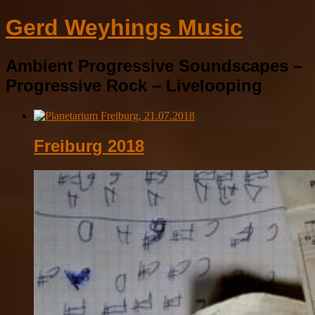
Gerd Weyhings Music
Ambient Progressive Soundscapes –
Progressive Rock – Livelooping
Freiburg 2018