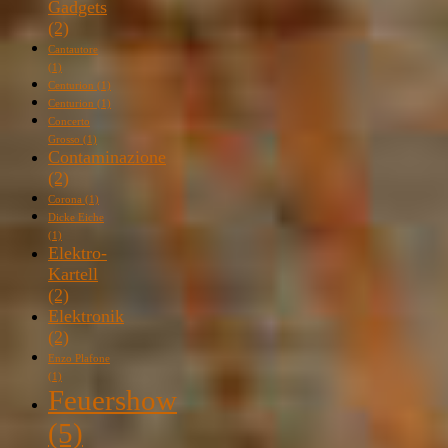
Gadgets
(2)
Cantautore
(1)
Centurion
(1)
Centurion
(1)
Concerto
Grosso
(1)
Contaminazione
(2)
Corona
(1)
Dicke Eiche
(1)
Elektro-
Kartell
(2)
Elektronik
(2)
Enzo Plafone
(1)
Feuershow
(5)