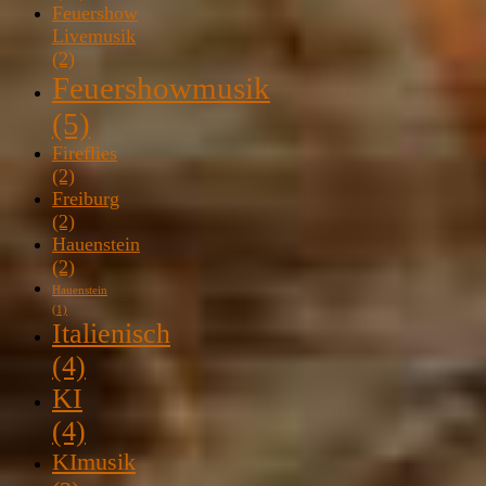
Feuershow
Livemusik
(2)
Feuershowmusik
(5)
Fireflies
(2)
Freiburg
(2)
Hauenstein
(2)
Hauenstein
(1)
Italienisch
(4)
KI
(4)
KImusik