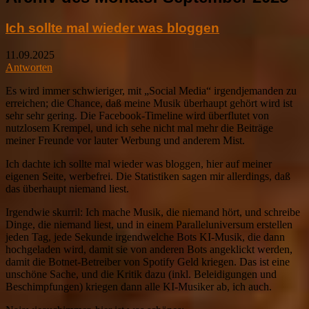
Ich sollte mal wieder was bloggen
11.09.2025
Antworten
Es wird immer schwieriger, mit „Social Media“ irgendjemanden zu
erreichen; die Chance, daß meine Musik überhaupt gehört wird ist
sehr sehr gering. Die Facebook-Timeline wird überflutet von
nutzlosem Krempel, und ich sehe nicht mal mehr die Beiträge
meiner Freunde vor lauter Werbung und anderem Mist.
Ich dachte ich sollte mal wieder was bloggen, hier auf meiner
eigenen Seite, werbefrei. Die Statistiken sagen mir allerdings, daß
das überhaupt niemand liest.
Irgendwie skurril: Ich mache Musik, die niemand hört, und schreibe
Dinge, die niemand liest, und in einem Paralleluniversum erstellen
jeden Tag, jede Sekunde irgendwelche Bots KI-Musik, die dann
hochgeladen wird, damit sie von anderen Bots angeklickt werden,
damit die Botnet-Betreiber von Spotify Geld kriegen. Das ist eine
unschöne Sache, und die Kritik dazu (inkl. Beleidigungen und
Beschimpfungen) kriegen dann alle KI-Musiker ab, ich auch.