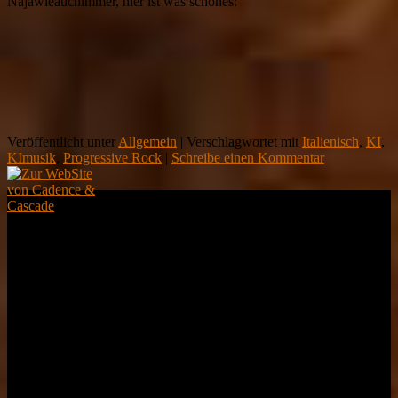
Najawieauchimmer, hier ist was schönes:
Veröffentlicht unter
Allgemein
|
Verschlagwortet mit
Italienisch
,
KI
,
KImusik
,
Progressive Rock
|
Schreibe einen Kommentar
Demnächst
Live
Kein Auftritt
geplant :-(