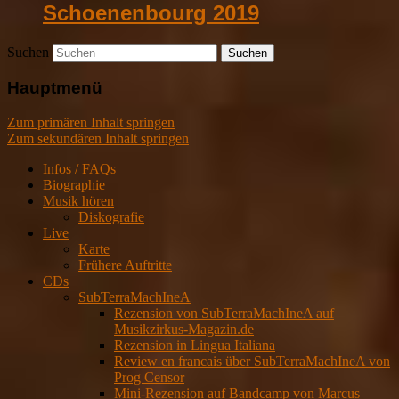
Schoenenbourg 2019
Suchen
Hauptmenü
Zum primären Inhalt springen
Zum sekundären Inhalt springen
Infos / FAQs
Biographie
Musik hören
Diskografie
Live
Karte
Frühere Auftritte
CDs
SubTerraMachIneA
Rezension von SubTerraMachIneA auf
Musikzirkus-Magazin.de
Rezension in Lingua Italiana
Review en francais über SubTerraMachIneA von
Prog Censor
Mini-Rezension auf Bandcamp von Marcus