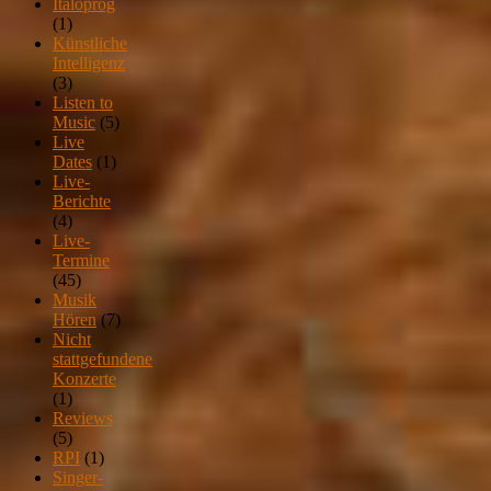
Italoprog
(1)
Künstliche
Intelligenz
(3)
Listen to
Music
(5)
Live
Dates
(1)
Live-
Berichte
(4)
Live-
Termine
(45)
Musik
Hören
(7)
Nicht
stattgefundene
Konzerte
(1)
Reviews
(5)
RPI
(1)
Singer-