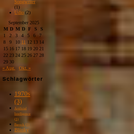
Songwriter
(1)
Udio
(2)
September 2025
M
D
M
D
F
S
S
1
2
3
4
5
6
7
8
9
10
11
12
13
14
15
16
17
18
19
20
21
22
23
24
25
26
27
28
29
30
« Aug.
Okt. »
Schlagwörter
1970s
(3)
Artificial
Intelligence
(1)
Barock
(1)
Blinky