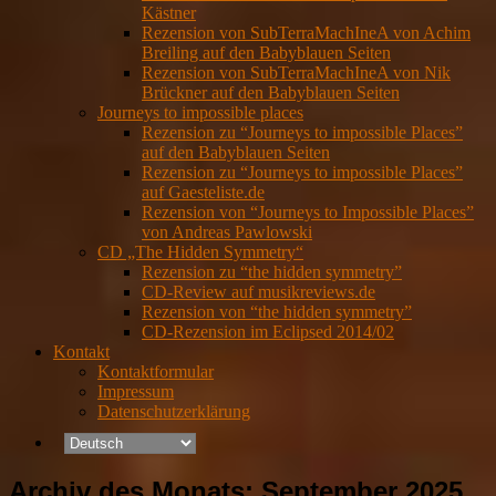
Kästner
Rezension von SubTerraMachIneA von Achim
Breiling auf den Babyblauen Seiten
Rezension von SubTerraMachIneA von Nik
Brückner auf den Babyblauen Seiten
Journeys to impossible places
Rezension zu “Journeys to impossible Places”
auf den Babyblauen Seiten
Rezension zu “Journeys to impossible Places”
auf Gaesteliste.de
Rezension von “Journeys to Impossible Places”
von Andreas Pawlowski
CD „The Hidden Symmetry“
Rezension zu “the hidden symmetry”
CD-Review auf musikreviews.de
Rezension von “the hidden symmetry”
CD-Rezension im Eclipsed 2014/02
Kontakt
Kontaktformular
Impressum
Datenschutzerklärung
Archiv des Monats:
September 2025