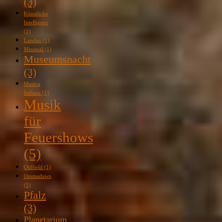
(3)
Künstliche
Intelligenz
(1)
Landau
(1)
Minimal
(1)
Museumsnacht
(3)
Musica
Italiana
(1)
Musik
für
Feuershows
(5)
Oldfield
(1)
Ommadawn
(1)
Pfalz
(3)
Planetarium