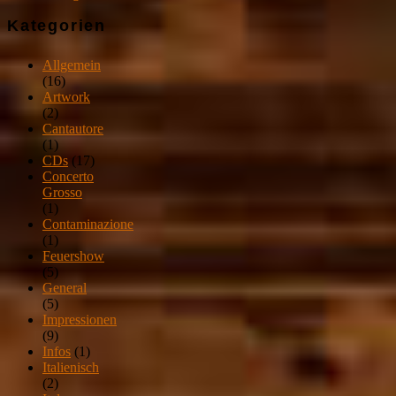
Kategorien
Allgemein
(16)
Artwork
(2)
Cantautore
(1)
CDs
(17)
Concerto
Grosso
(1)
Contaminazione
(1)
Feuershow
(5)
General
(5)
Impressionen
(9)
Infos
(1)
Italienisch
(2)